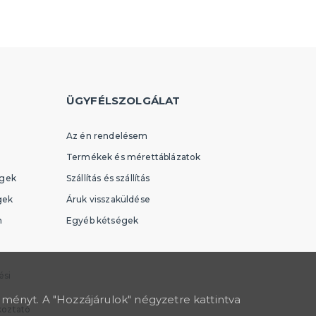
több kategória
Felfújható
Varázstrükkök
Vicces feliratok és WC-ülőkék
ÜGYFÉLSZOLGÁLAT
Az én rendelésem
Termékek és mérettáblázatok
égek
Szállítás és szállítás
gek
Áruk visszaküldése
n
Egyéb kétségek
ési
lményt. A "Hozzájárulok" négyzetre kattintva
koztató