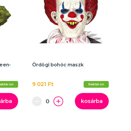
een-
Ördögi bohóc maszk
9 021 Ft
aktáron
Raktáron
árba
kosárba