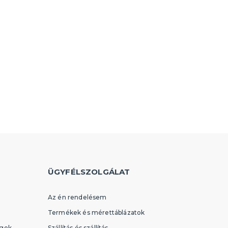
ÜGYFÉLSZOLGÁLAT
Az én rendelésem
Termékek és mérettáblázatok
égek
Szállítás és szállítás