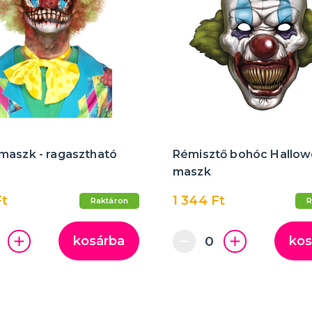
maszk - ragasztható
Rémisztő bohóc Hallow
maszk
Ft
1 344 Ft
Raktáron
R
kosárba
kos