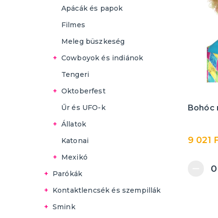
Katonák
Harisnyatartó
Apácák és papok
Pap, szerzetes, pápa jelmez
Angyalok, ördögök és
RENDŐRSÉG
Erotikus készletek
Mikulás
Filmes
Halottak napja
Meleg büszkeség
Disco, retro és hippi
Cowboyok és indiánok
indiánok
Filmszereplők
Tengeri
Cowboyok
Oktoberfest
Parókák
Űr és UFO-k
Bohóc 
Kalapok
Állatok
Egyéb tartozékok
Poncsó esőkabátok
9 021 
Katonai
Állati kiegészítők
Mexikó
Állati maszkok
Piñatas
Parókák
Parókahálók
Állati készletek
Bajusz
Kontaktlencsék és szempillák
Női parókák
Kontaktlencsék
Egyéb tartozékok
Smink