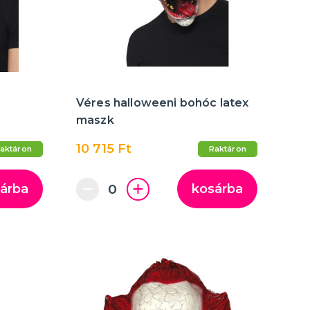
több kategória
Felfújható
Varázstrükkök
Vicces feliratok és WC-ülőkék
Véres halloweeni bohóc latex
maszk
10 715 Ft
aktáron
Raktáron
árba
kosárba