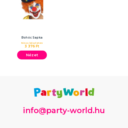
Bohóc Sapka
Nincs készleten
3 376 Ft
Nézet
info@party-world.hu