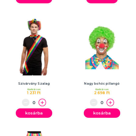
Szivárvány Szalag
Nagy bohóc pillangó
Raktáron
Raktáron
1 231 Ft
2 698 Ft
kosárba
kosárba