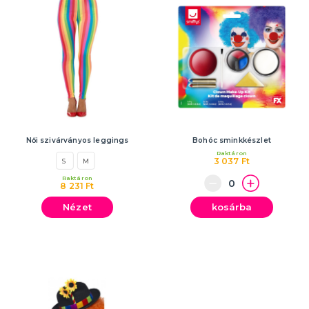
Női szivárványos leggings
Bohóc sminkkészlet
Raktáron
3 037 Ft
S
M
Raktáron
8 231 Ft
Nézet
kosárba