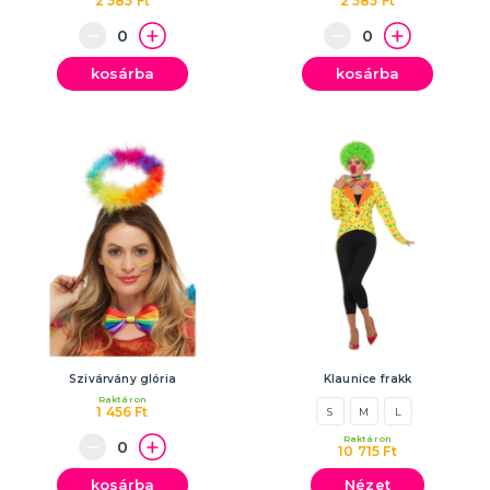
2 585 Ft
2 585 Ft
kosárba
kosárba
Szivárvány glória
Klaunice frakk
Raktáron
1 456 Ft
S
M
L
Raktáron
10 715 Ft
kosárba
Nézet