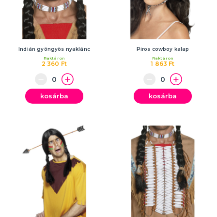
Indián gyöngyös nyaklánc
Piros cowboy kalap
Raktáron
Raktáron
2 360 Ft
1 863 Ft
kosárba
kosárba