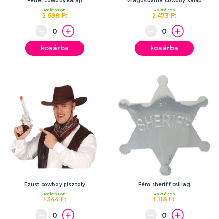
Fehér cowboy kalap
Világosbarna cowboy kalap
Raktáron
Raktáron
2 698 Ft
2 473 Ft
kosárba
kosárba
Ezüst cowboy pisztoly
Fém sheriff csillag
Raktáron
Raktáron
1 344 Ft
1 118 Ft