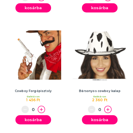
kosárba
kosárba
Cowboy Forgópisztoly
Bársonyos cowboy kalap
Raktáron
Raktáron
1 456 Ft
2 360 Ft
kosárba
kosárba