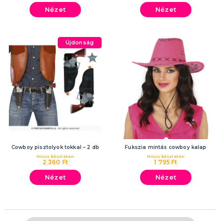
Nézet
Nézet
Újdonság
Cowboy pisztolyok tokkal – 2 db
Fukszia mintás cowboy kalap
Nincs készleten
Nincs készleten
2 360 Ft
1 795 Ft
Nézet
Nézet