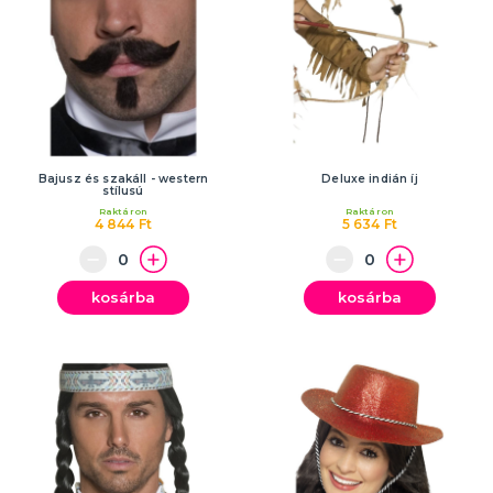
Bajusz és szakáll - western
Deluxe indián íj
stílusú
Raktáron
Raktáron
4 844 Ft
5 634 Ft
kosárba
kosárba