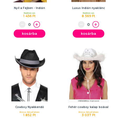
Nyíl a Fejben - Indián
Luxus Indián nyaklánc
Raktáron
Raktáron
1 456 Ft
8 569 Ft
kosárba
kosárba
Cowboy Nyakkendő
Fehér cowboy kalap boával
Nincs készleten
Nincs készleten
1 852 Ft
3 037 Ft