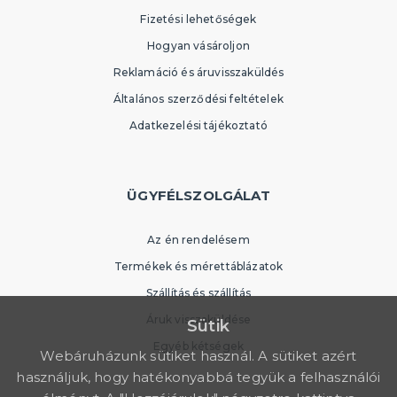
Fizetési lehetőségek
Hogyan vásároljon
Reklamáció és áruvisszaküldés
Általános szerződési feltételek
Adatkezelési tájékoztató
ÜGYFÉLSZOLGÁLAT
Az én rendelésem
Termékek és mérettáblázatok
Szállítás és szállítás
Áruk visszaküldése
Sütik
Egyéb kétségek
Webáruházunk sütiket használ. A sütiket azért
használjuk, hogy hatékonyabbá tegyük a felhasználói