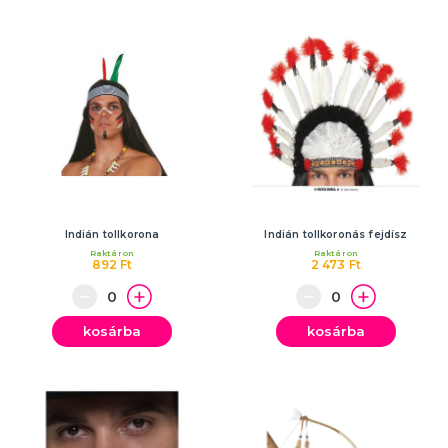
Indián tollkorona
Indián tollkoronás fejdísz
Raktáron
Raktáron
892 Ft
2 473 Ft
kosárba
kosárba