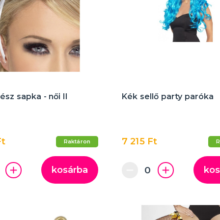
sz sapka - női II
Kék sellő party paróka
Ft
7 215 Ft
Raktáron
R
kosárba
kos