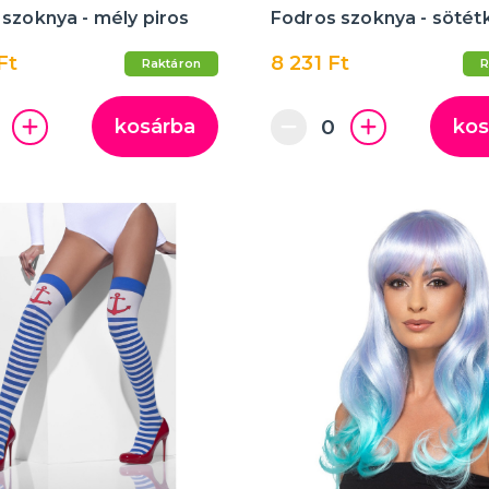
szoknya - mély piros
Fodros szoknya - sötét
Ft
8 231 Ft
Raktáron
R
kosárba
kos