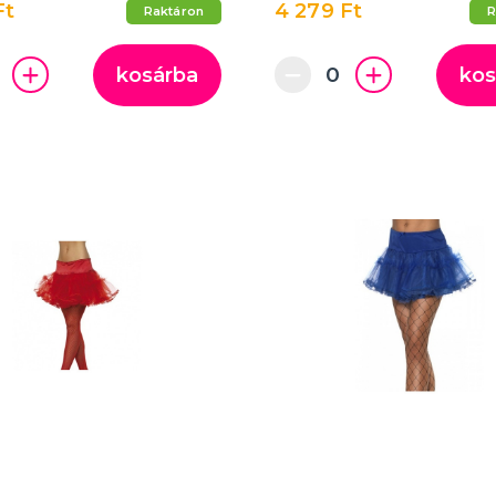
Ft
4 279 Ft
Raktáron
R
kosárba
kos