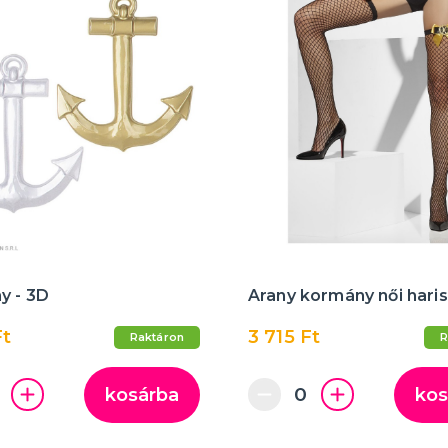
y - 3D
Arany kormány női hari
Ft
3 715 Ft
Raktáron
R
kosárba
kos