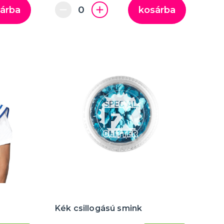
árba
kosárba
Kék csillogású smink