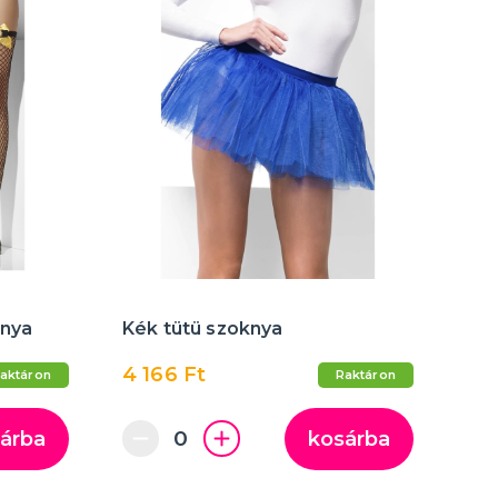
snya
Kék tütü szoknya
4 166 Ft
aktáron
Raktáron
árba
kosárba