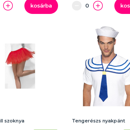
kosárba
kos
üll szoknya
Tengerészs nyakpánt