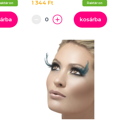
1 344 Ft
aktáron
Raktáron
árba
kosárba