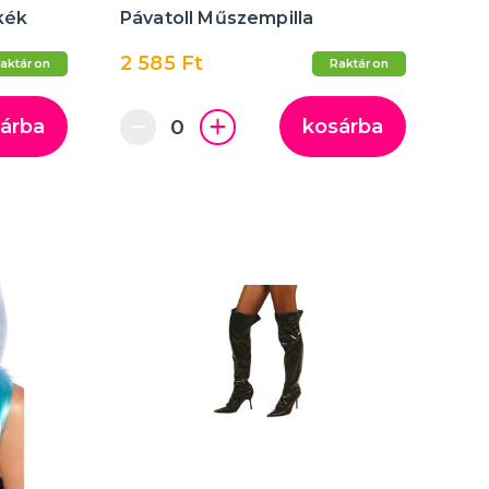
kék
Pávatoll Műszempilla
2 585 Ft
aktáron
Raktáron
árba
kosárba