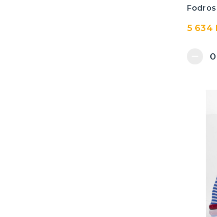
Toy Story
jelmezeket párosít
Fodros 
Transzformátorok
Vámpírok és vámpírok
5 634 
Teenage Mutant Ninja
Csontvázak és
Turtles
csontvázak