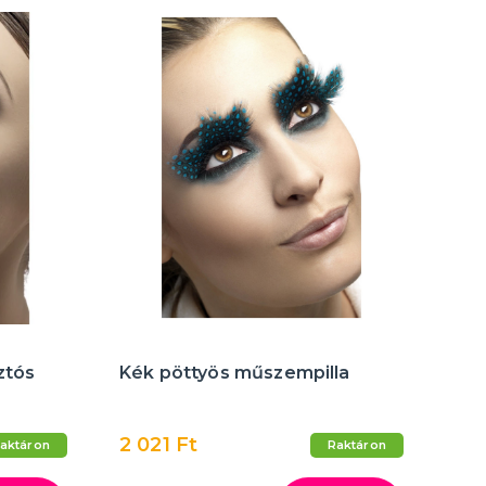
ztós
Kék pöttyös műszempilla
2 021 Ft
aktáron
Raktáron