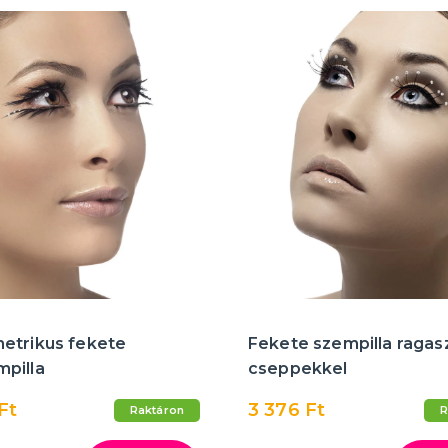
etrikus fekete
Fekete szempilla ragas
pilla
cseppekkel
Ft
3 376 Ft
Raktáron
R