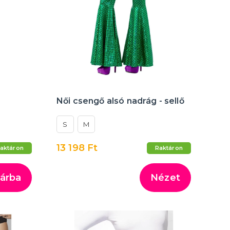
Női csengő alsó nadrág - sellő
S
M
13 198 Ft
aktáron
Raktáron
árba
Nézet