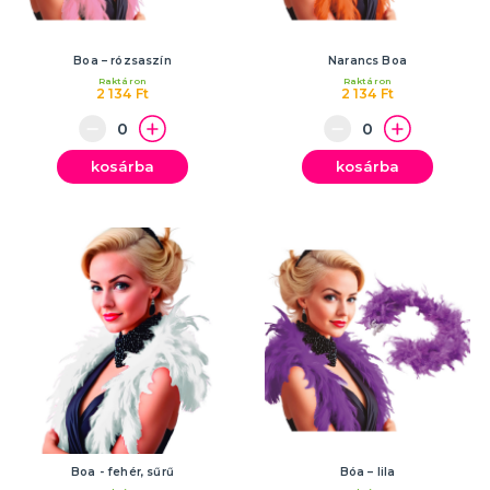
Boa – rózsaszín
Narancs Boa
Raktáron
Raktáron
2 134 Ft
2 134 Ft
kosárba
kosárba
Boa - fehér, sűrű
Bóa – lila