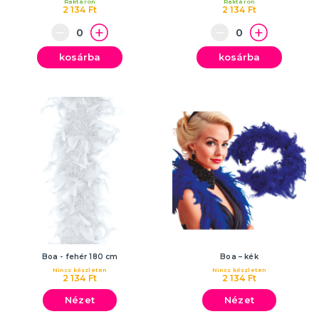
Raktáron
Raktáron
2 134 Ft
2 134 Ft
kosárba
kosárba
Boa - fehér 180 cm
Boa – kék
Nincs készleten
Nincs készleten
2 134 Ft
2 134 Ft
Nézet
Nézet