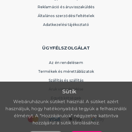
Reklamáció és áruvisszaküldés
Általános szerződési feltételek
Adatkezelési tájékoztató
ÜGYFÉLSZOLGÁLAT
Az én rendelésem
Termékek és mérettáblázatok
Szállítás és szállítás
Áruk visszaküldése
Sütik
Egyéb kétségek
Webáruházunk sütiket használ. A sütiket azért
használjuk, hogy hatékonyabbá tegyük a felhasználói
élményt. A "Hozzájárulok" négyzetre kattintva
hozzájárul a sütik tárolásához.