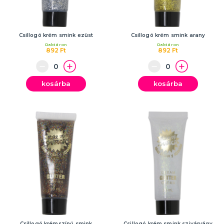
Csillogó krém smink ezüst
Csillogó krém smink arany
Raktáron
Raktáron
892 Ft
892 Ft
kosárba
kosárba
Csillogó krémszínű smink
Csillogó krém smink szivárvány