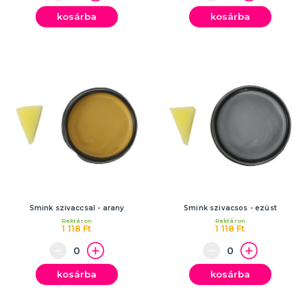
kosárba
kosárba
Smink szivaccsal - arany
Smink szivacsos - ezüst
Raktáron
Raktáron
1 118 Ft
1 118 Ft
kosárba
kosárba