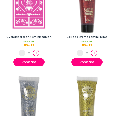
Gyerek hercegnő smink sablon
Csillogó krémes smink piros
Raktáron
Raktáron
892 Ft
892 Ft
kosárba
kosárba