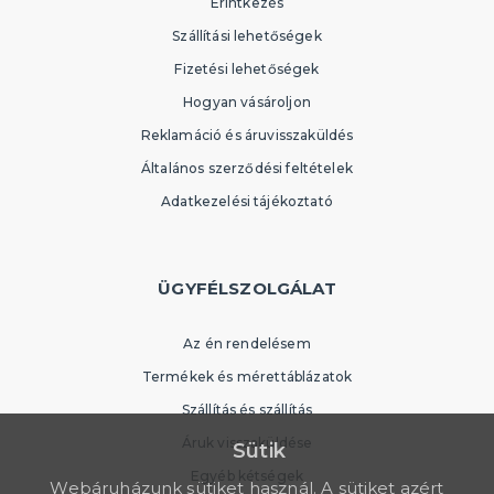
Érintkezés
Szállítási lehetőségek
Fizetési lehetőségek
Hogyan vásároljon
Reklamáció és áruvisszaküldés
Általános szerződési feltételek
Adatkezelési tájékoztató
ÜGYFÉLSZOLGÁLAT
Az én rendelésem
Termékek és mérettáblázatok
Szállítás és szállítás
Áruk visszaküldése
Sütik
Egyéb kétségek
Webáruházunk sütiket használ. A sütiket azért