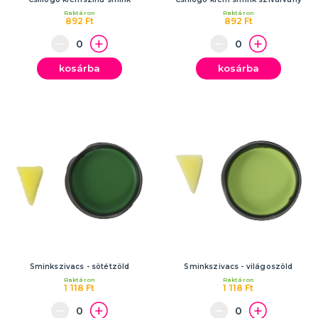
Raktáron
Raktáron
892 Ft
892 Ft
kosárba
kosárba
Sminkszivacs - sötétzöld
Sminkszivacs - világoszöld
Raktáron
Raktáron
1 118 Ft
1 118 Ft