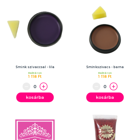
Smink szivaccsal - lila
Sminkszivacs - barna
Raktáron
Raktáron
1 118 Ft
1 118 Ft
kosárba
kosárba