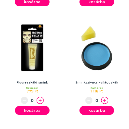
kosárba
kosárba
Fluoreszkáló smink
Sminkszivacs - világoskék
Raktáron
Raktáron
779 Ft
1 118 Ft
kosárba
kosárba