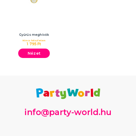
Gyűrűs meghívók
Nincs készleten
1 795 Ft
Nézet
info@party-world.hu