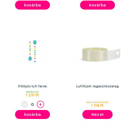
kosárba
kosárba
Pöttyös lufi farok
Lufifüzér ragasztószalag
Raktáron
1 231 Ft
Nincs készleten
1 118 Ft
kosárba
Nézet