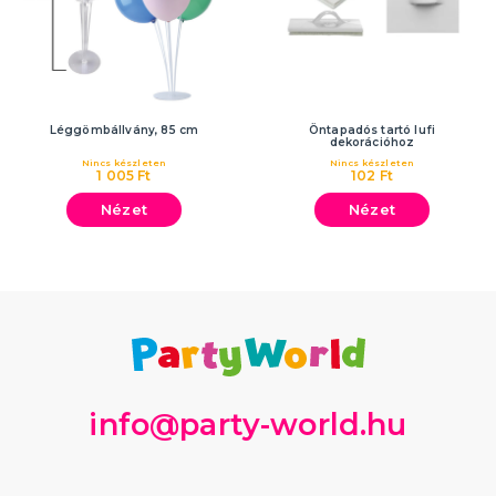
Léggömbállvány, 85 cm
Öntapadós tartó lufi
dekorációhoz
Nincs készleten
Nincs készleten
1 005 Ft
102 Ft
Nézet
Nézet
info@party-world.hu