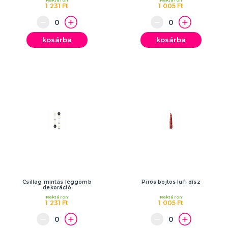
Raktáron
Raktáron
1 231 Ft
1 005 Ft
kosárba
kosárba
Csillag mintás léggömb
Piros bojtos lufi dísz
dekoráció
Raktáron
Raktáron
1 231 Ft
1 005 Ft