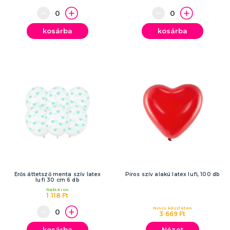
kosárba
kosárba
Erős áttetsző menta szív latex
Piros szív alakú latex lufi, 100 db
lufi 30 cm 6 db
Raktáron
1 118 Ft
Nincs készleten
3 669 Ft
kosárba
Nézet