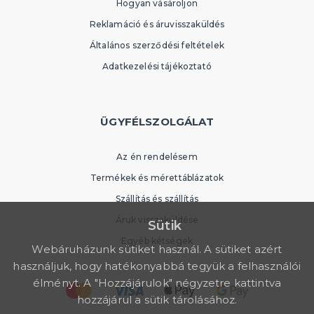
Hogyan vásároljon
Reklamáció és áruvisszaküldés
Általános szerződési feltételek
Adatkezelési tájékoztató
ÜGYFÉLSZOLGÁLAT
Az én rendelésem
Termékek és mérettáblázatok
Szállítás és szállítás
Áruk visszaküldése
Sütik
Egyéb kétségek
Webáruházunk sütiket használ. A sütiket azért
használjuk, hogy hatékonyabbá tegyük a felhasználói
élményt. A "Hozzájárulok" négyzetre kattintva
hozzájárul a sütik tárolásához.