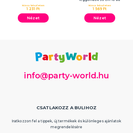
Nincs készleten
Nincs készleten
1 231 Ft
1 569 Ft
Nézet
Nézet
info@party-world.hu
CSATLAKOZZ A BULIHOZ
Iratkozzon fel a tippek, új termékek és különleges ajánlatok
megrendelésére