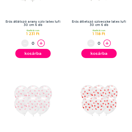
Erős átlátszó arany szív latex lufi
Erős áttetsző szívecske latex lufi
30 cm 6 db
30 cm 6 db
Raktáron
Raktáron
1 231 Ft
1 118 Ft
kosárba
kosárba