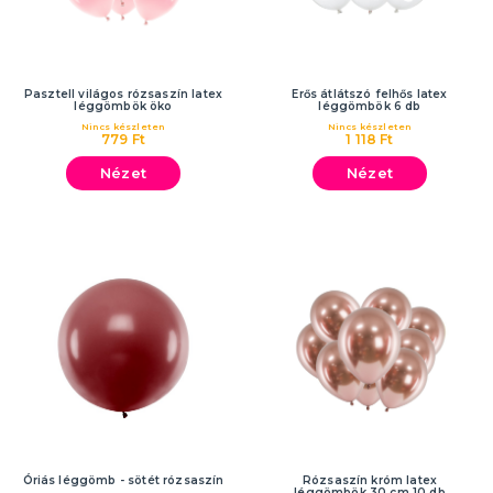
Pasztell világos rózsaszín latex
Erős átlátszó felhős latex
léggömbök öko
léggömbök 6 db
Nincs készleten
Nincs készleten
779 Ft
1 118 Ft
Nézet
Nézet
Óriás léggömb - sötét rózsaszín
Rózsaszín króm latex
léggömbök 30 cm 10 db