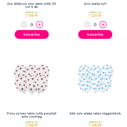
Eco átlátszó szív latex lufik 30
Szív alakú lufi
cm 6 db
Raktáron
Raktáron
1 118 Ft
1 231 Ft
kosárba
kosárba
Piros szíves latex lufik pasztell
Kék szív alakú latex léggömbök
erős csomag
Raktáron
Raktáron
1 118 Ft
1 118 Ft