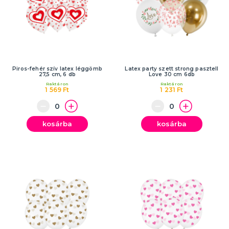
Piros-fehér szív latex léggömb
Latex party szett strong pasztell
27,5 cm, 6 db
Love 30 cm 6db
Raktáron
Raktáron
1 569 Ft
1 231 Ft
kosárba
kosárba