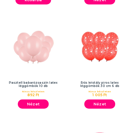
Pasztell babarózsaszín latex
Erős kristály piros latex
léggömbök 10 db
léggömbök 30 cm 6 db
Nincs készleten
Nincs készleten
892 Ft
1 005 Ft
Nézet
Nézet