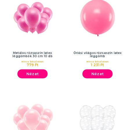
Metálos rózsaszín latex
Óriási világos rózsaszín latex
léggömbök 30 cm 10 db
léggömb
Nincs készleten
Nincs készleten
779 Ft
1 231 Ft
Nézet
Nézet