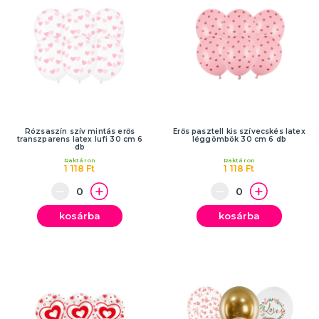
Partik és ünnepségek típusonként
Gyermekparti
Tematikus bulik
Bálszezon 2025
Proms
Babazuhany, baba születése
Születésnapi parti
Születésnapi évfordulók
Házassági évforduló
Tematikus gyerekbulik
Tematikus bulik felnőtteknek
Partik és ünnepségek szín szerint
TÖBB KATEGÓRIA
Rózsaszín szív mintás erős
Erős pasztell kis szívecskés latex
transzparens latex lufi 30 cm 6
léggömbök 30 cm 6 db
db
Raktáron
Raktáron
1 118 Ft
1 118 Ft
kosárba
kosárba