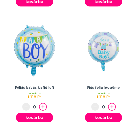
kosárba
kosárba
Fóliás babás kisfiú lufi
Fiús fólia léggömb
Raktáron
Raktáron
1 118 Ft
1 118 Ft
kosárba
kosárba