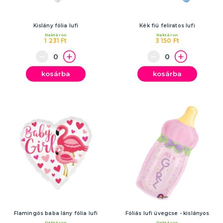
Kislány fólia lufi
Kék fiú feliratos lufi
Raktáron
Raktáron
1 231 Ft
3 150 Ft
kosárba
kosárba
Flamingós baba lány fólia lufi
Fóliás lufi üvegcse - kislányos
Raktáron
Raktáron