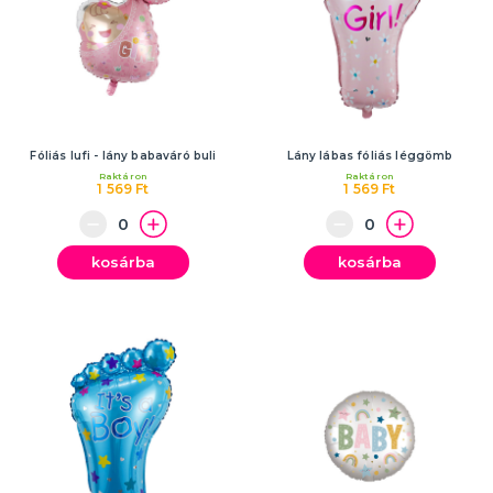
Fóliás lufi - lány babaváró buli
Lány lábas fóliás léggömb
Raktáron
Raktáron
1 569 Ft
1 569 Ft
kosárba
kosárba