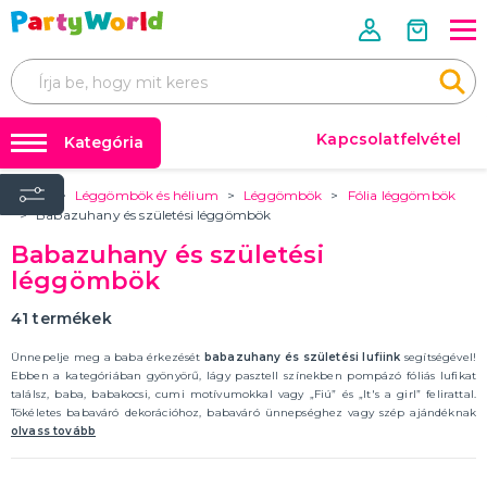
Kapcsolatfelvétel
Kategória
Home
Léggömbök és hélium
Léggömbök
Fólia léggömbök
Mérettáblázatok 📏📐
FARSANGI JELMEZEK
Babazuhany és születési léggömbök
Úgy tervezték
Farsangi jelmezek
Babazuhany és születési
Jelmezek rendezvényenként
Farsangi kiegészítők
léggömbök
Jelmezek téma szerint
Film- és mesefigurák, szuperhősök jelmezei
Az évtized jelmezei
Állatjelmezek és állati kabalák
Ijesztő jelmezek
Jelmezek szakma szerint
Erotikus fehérneműk és jelmezek
TÖBB KATEGÓRIA
Parókák
41
termékek
Léggömbök és hélium
FARSANGI KIEGÉSZÍTŐK
Ünnepelje meg a baba érkezését
babazuhany és születési lufiink
segítségével!
Party kiegészítők
Ebben a kategóriában gyönyörű, lágy pasztell színekben pompázó fóliás lufikat
Kiegészítők rendezvényenként
találsz, baba, babakocsi, cumi motívumokkal vagy „Fiú” és „It's a girl” felirattal.
Kiegészítők téma szerint
🎭 Egész évben ünnepelünk
Tökéletes babaváró dekorációhoz, babaváró ünnepséghez vagy szép ajándéknak
Parókák
újdonsült szülőknek.
olvass tovább
Kontaktlencsék és szempillák
Smink
Arcmaszkok és bőrradírok
Harisnya és harisnya
Koronák és fejpántok
Kalapok
Szárnyak
Party szemüveg
Boa
Kesztyű
Csokornyakkendő, nyakkendő, harisnyatartó
Bilincs
Pálcák és jogarok
Gumiabroncsok
Ékszerek
Sálak
Jelmezkiegészítő készletek
Szoknyák
Orr, bajusz és szakáll
Fegyverek, páncélok és sisakok
Erotikus kiegészítők
Egyéb farsangi kiegészítők
TÖBB KATEGÓRIA