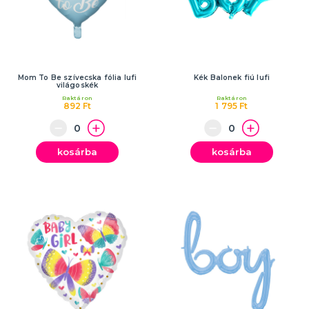
Mom To Be szívecska fólia lufi
Kék Balonek fiú lufi
világoskék
Raktáron
Raktáron
892 Ft
1 795 Ft
kosárba
kosárba