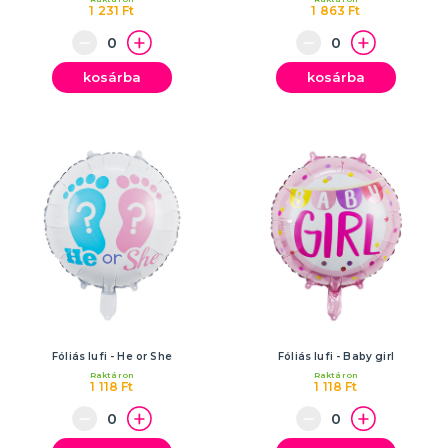
1 231 Ft
1 863 Ft
kosárba
kosárba
Fóliás lufi - He or She
Fóliás lufi - Baby girl
Raktáron
Raktáron
1 118 Ft
1 118 Ft