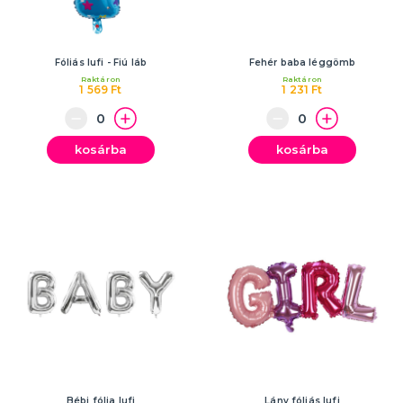
Fóliás lufi - Fiú láb
Fehér baba léggömb
Raktáron
Raktáron
1 569 Ft
1 231 Ft
kosárba
kosárba
Bébi fólia lufi
Lány fóliás lufi