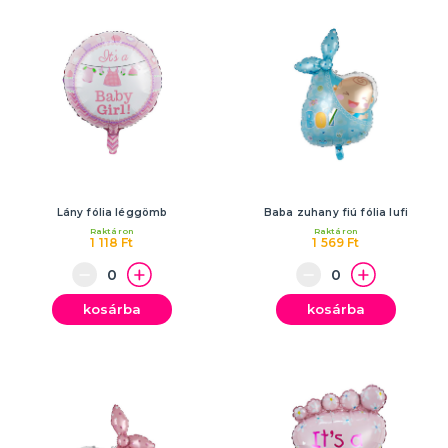
Lány fólia léggömb
Baba zuhany fiú fólia lufi
Raktáron
Raktáron
1 118 Ft
1 569 Ft
kosárba
kosárba