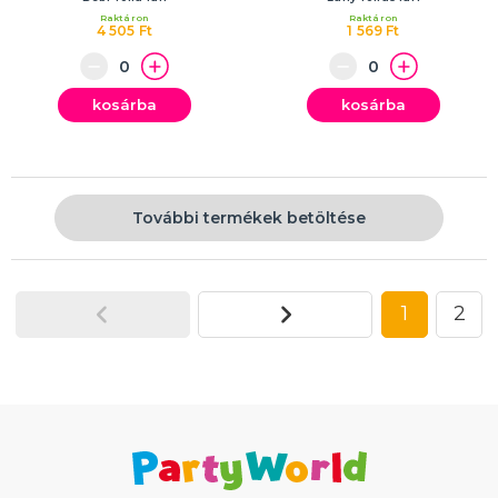
Raktáron
Raktáron
4 505 Ft
1 569 Ft
kosárba
kosárba
További termékek betöltése
1
2