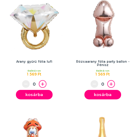
Arany gyűrű fólia lufi
Rózsaarany fólia party ballon -
Pénisz
Raktáron
Raktáron
1 569 Ft
1 569 Ft
kosárba
kosárba