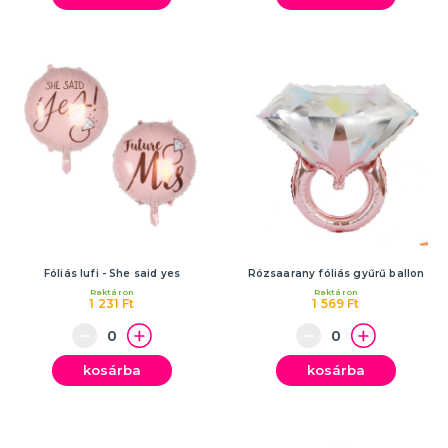
Fóliás lufi - She said yes
Rózsaarany fóliás gyűrű ballon
Raktáron
Raktáron
1 231 Ft
1 569 Ft
kosárba
kosárba