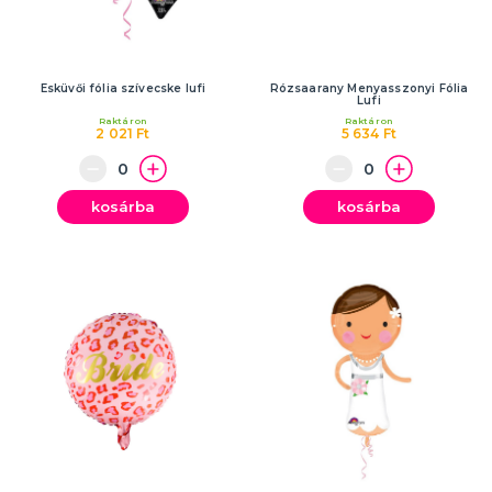
Esküvői fólia szívecske lufi
Rózsaarany Menyasszonyi Fólia
Lufi
Raktáron
Raktáron
2 021 Ft
5 634 Ft
kosárba
kosárba