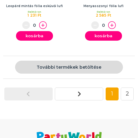
Leopárd mintás fólia esküvői lufi
Menyasszonyi fólia lufi
Raktáron
Raktáron
1 231 Ft
2 585 Ft
kosárba
kosárba
További termékek betöltése
1
2