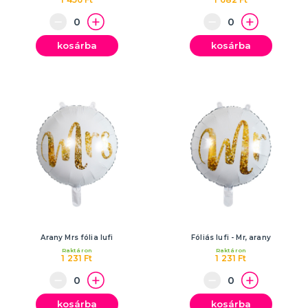
kosárba
kosárba
Arany Mrs fólia lufi
Fóliás lufi - Mr, arany
Raktáron
Raktáron
1 231 Ft
1 231 Ft
kosárba
kosárba