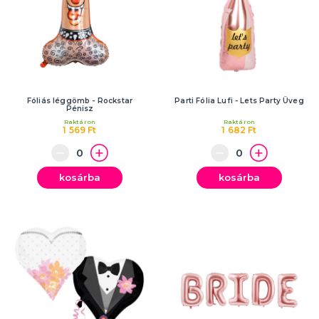
Fóliás léggömb - Rockstar
Parti Fólia Lufi - Lets Party Üveg
Pénisz
Raktáron
Raktáron
1 569 Ft
1 682 Ft
kosárba
kosárba