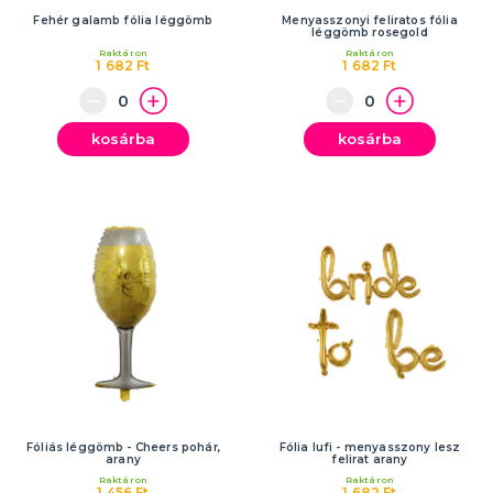
Fehér galamb fólia léggömb
Menyasszonyi feliratos fólia
léggömb rosegold
Raktáron
Raktáron
1 682 Ft
1 682 Ft
kosárba
kosárba
Fóliás léggömb - Cheers pohár,
Fólia lufi - menyasszony lesz
arany
felirat arany
Raktáron
Raktáron
1 456 Ft
1 682 Ft