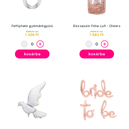
Felfújható gyémántgyűrű
Rózsaszín Fólia Lufi - Cheers
Raktáron
Raktáron
1 456 Ft
1 682 Ft
kosárba
kosárba