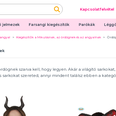
Kapcsolatfelvétel
i jelmezek
Farsangi kiegészítők
Parókák
Léggö
 angyal
Kiegészítők a Mikulásnak, az ördögnek és az angyalnak
Ördög
i kiegészítők
Léggömbök és hélium
ek
ítők rendezvényenként
Léggömbök
tők téma szerint
Hélium léggömbökhöz
Léggömb kiegészítők
ördögnek szarva kell, hogy legyen. Akár a világító sarkokat
egória
encsék és szempillák
kok és bőrradírok
 és harisnya
 és fejpántok
k
zemüveg
yakkendő, nyakkendő,
s jogarok
oncsok
k
egészítő készletek
k
usz és szakáll
k, páncélok és sisakok
 kiegészítők
rsangi kiegészítők
 sarkokat szereted, annyi mindent találsz ebben a kategó
tartó
 és leánybúcsú
Ajándékok, csomagolá
Ajándékcsomagolás
búcsú
Üdvözlőlap