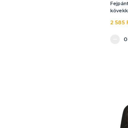
Fejpánt
kövekk
2 585 