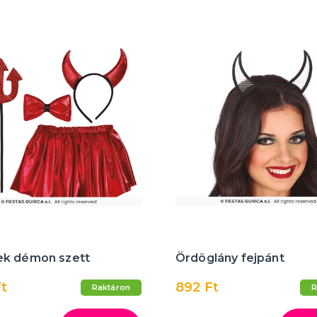
k démon szett
Ördöglány fejpánt
Ft
892 Ft
Raktáron
R