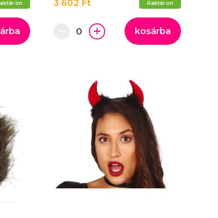
3 602 Ft
aktáron
Raktáron
árba
kosárba