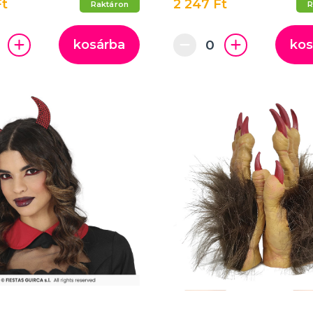
Ft
2 247 Ft
Raktáron
R
kosárba
kos