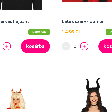
zarvas hajpánt
Latex szarv - démon
1 456 Ft
Raktáron
R
kosárba
kos