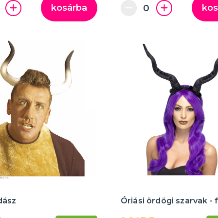
kosárba
kos
dász
Óriási ördögi szarvak -