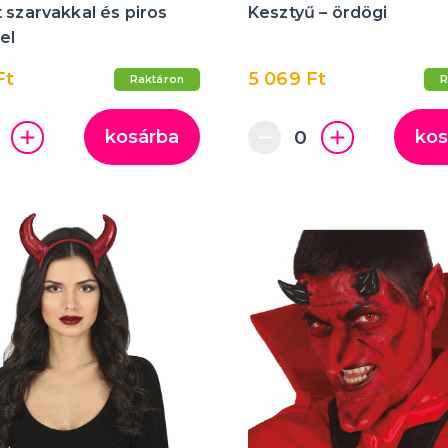
 szarvakkal és piros
Kesztyű – ördögi
el
Ft
5 069 Ft
Raktáron
R
kosárba
kos