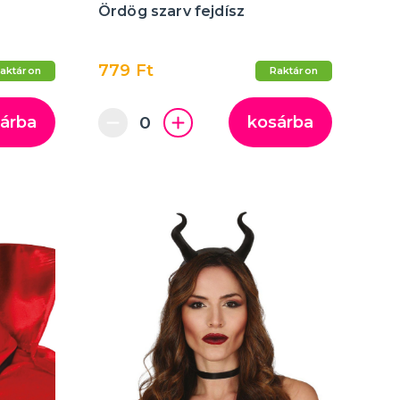
Ördög szarv fejdísz
779 Ft
aktáron
Raktáron
árba
kosárba