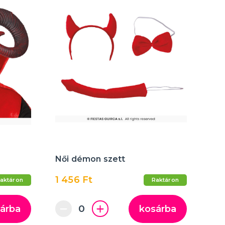
Női démon szett
1 456 Ft
aktáron
Raktáron
árba
kosárba