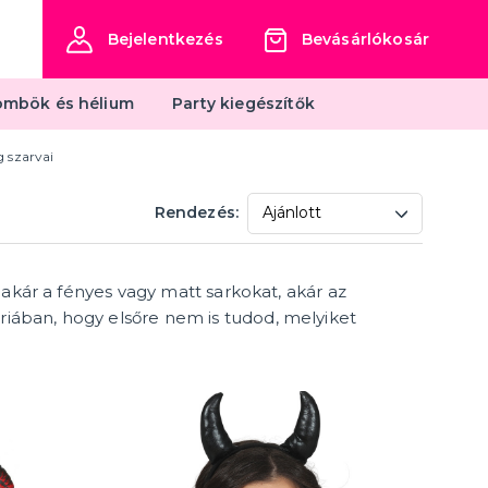
Bejelentkezés
Bevásárlókosár
mbök és hélium
Party kiegészítők
 szarvai
Dekoráció, díszítés és étkezés
Rendezés:
Dekoráció és belsőépítészet
Terítés és díszítés
ECO termékek
, akár a fényes vagy matt sarkokat, akár az
több kategória
Fából készült termékek
Egyéb dekorációk
riában, hogy elsőre nem is tudod, melyiket
s
Mit találhat még nálunk?
Vasalható transzferek
Viccelemek
Társasjátékok