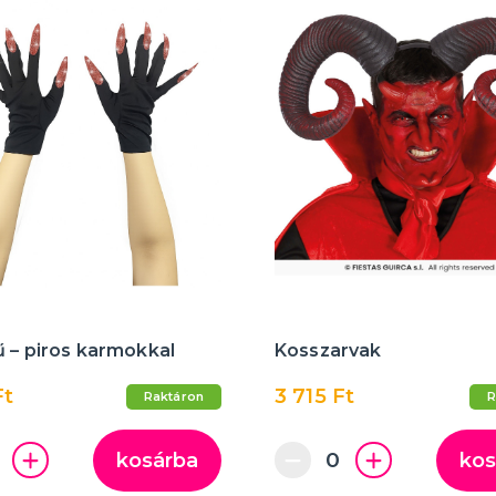
 – piros karmokkal
Kosszarvak
Ft
3 715 Ft
Raktáron
R
kosárba
kos