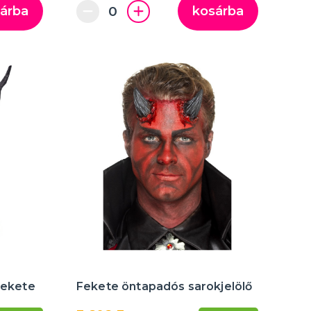
árba
kosárba
 fekete
Fekete öntapadós sarokjelölő