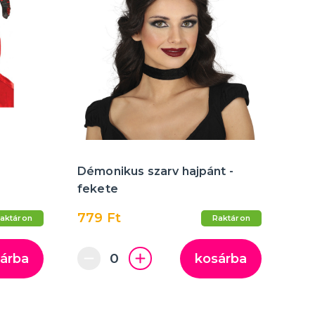
több kategória
Felfújható
Varázstrükkök
Vicces feliratok és WC-ülőkék
Démonikus szarv hajpánt -
fekete
779 Ft
aktáron
Raktáron
árba
kosárba