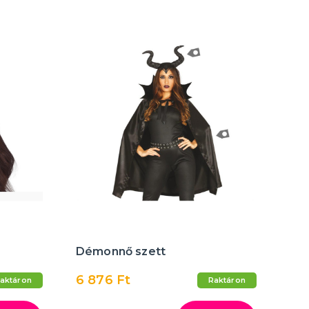
Démonnő szett
6 876 Ft
aktáron
Raktáron