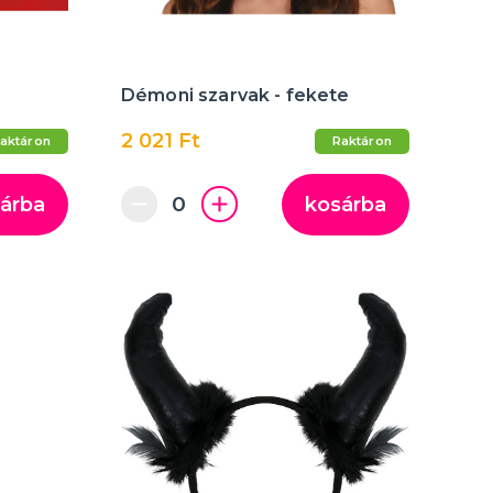
Démoni szarvak - fekete
2 021 Ft
aktáron
Raktáron
árba
kosárba