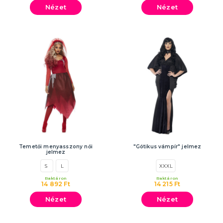
Nézet
Nézet
Temetői menyasszony női
"Gótikus vámpír" jelmez
jelmez
S
L
XXXL
Raktáron
Raktáron
14 892 Ft
14 215 Ft
Nézet
Nézet