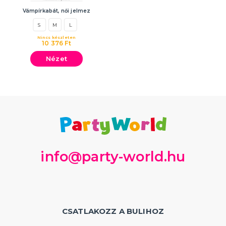
Vámpírkabát, női jelmez
S
M
L
Nincs készleten
10 376 Ft
Nézet
info@party-world.hu
CSATLAKOZZ A BULIHOZ