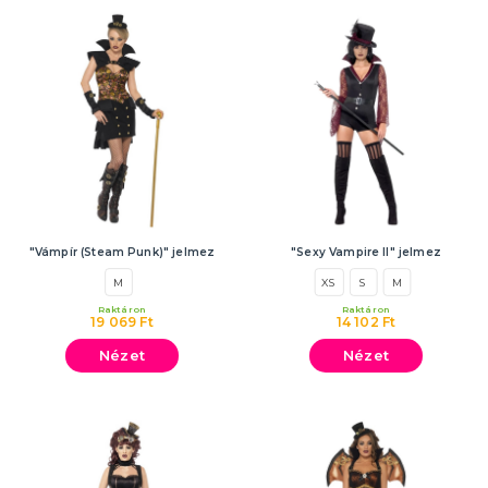
"Vámpír (Steam Punk)" jelmez
"Sexy Vampire II" jelmez
M
XS
S
M
Raktáron
Raktáron
19 069 Ft
14 102 Ft
Nézet
Nézet