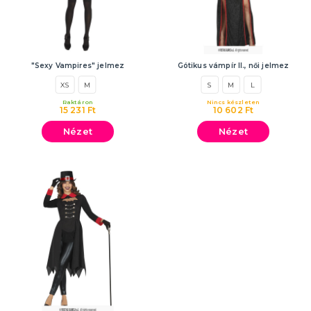
"Sexy Vampires" jelmez
Gótikus vámpír II., női jelmez
XS
M
S
M
L
Raktáron
Nincs készleten
15 231 Ft
10 602 Ft
Nézet
Nézet