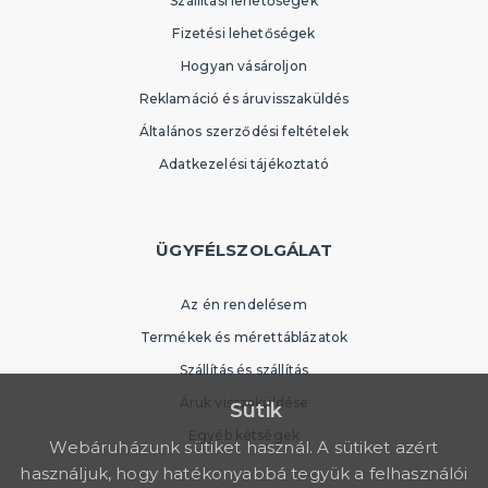
Szállítási lehetőségek
Fizetési lehetőségek
Hogyan vásároljon
Reklamáció és áruvisszaküldés
Általános szerződési feltételek
Adatkezelési tájékoztató
ÜGYFÉLSZOLGÁLAT
Az én rendelésem
Termékek és mérettáblázatok
Szállítás és szállítás
Áruk visszaküldése
Sütik
Egyéb kétségek
Webáruházunk sütiket használ. A sütiket azért
használjuk, hogy hatékonyabbá tegyük a felhasználói