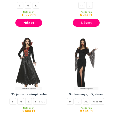
S
M
L
M
L
Raktáron
Raktáron
11 279 Ft
5 747 Ft
Nézet
Nézet
Női jelmez - vámpír, ruha
Gótikus anya, női jelmez
S
M
L
14-16 let
M
L
XL
14-16 let
Raktáron
Raktáron
9 585 Ft
9 585 Ft