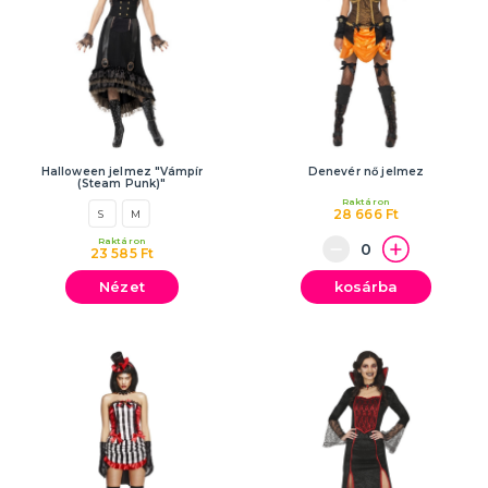
Halloween jelmez "Vámpír
Denevér nő jelmez
(Steam Punk)"
Raktáron
28 666 Ft
S
M
Raktáron
23 585 Ft
Nézet
kosárba