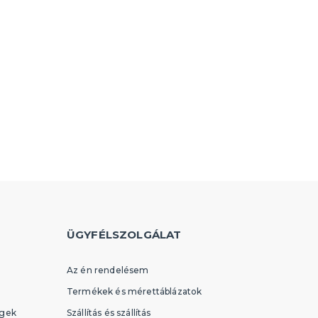
ÜGYFÉLSZOLGÁLAT
Az én rendelésem
Termékek és mérettáblázatok
égek
Szállítás és szállítás