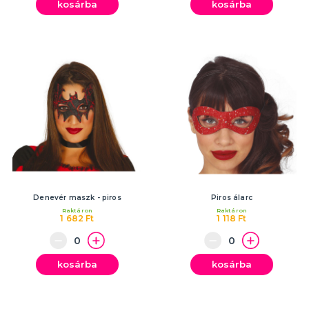
kosárba
kosárba
Denevér maszk - piros
Piros álarc
Raktáron
Raktáron
1 682 Ft
1 118 Ft
kosárba
kosárba