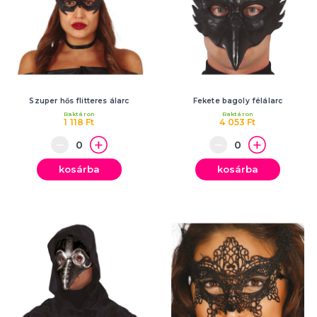
Szuper hős flitteres álarc
Fekete bagoly félálarc
Raktáron
Raktáron
1 118 Ft
4 053 Ft
kosárba
kosárba