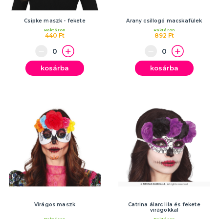
Partik és ünnepségek típusonként
Gyermekparti
Csipke maszk - fekete
Arany csillogó macskafülek
Tematikus bulik
Raktáron
Raktáron
Bálszezon 2025
Proms
Babazuhany, baba születése
Születésnapi parti
Születésnapi évfordulók
Házassági évforduló
Tematikus gyerekbulik
Tematikus bulik felnőtteknek
Partik és ünnepségek szín szerint
TÖBB KATEGÓRIA
440 Ft
892 Ft
kosárba
kosárba
Virágos maszk
Catrina álarc lila és fekete
virágokkal