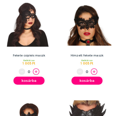
Fekete csipkés maszk
Hímzett fekete maszk
Raktáron
Raktáron
1 005 Ft
1 005 Ft
kosárba
kosárba