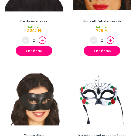
Pestises maszk
Hímzett fekete maszk
Raktáron
Raktáron
2 247 Ft
779 Ft
kosárba
kosárba
Fekete álarc
Halottak napi maszk pókkal