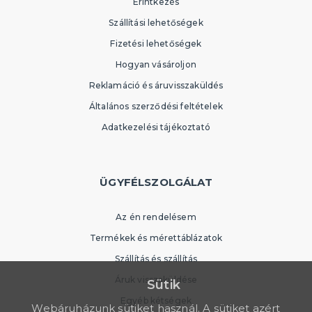
Érintkezés
Szállítási lehetőségek
Fizetési lehetőségek
Hogyan vásároljon
Reklamáció és áruvisszaküldés
Általános szerződési feltételek
Adatkezelési tájékoztató
ÜGYFÉLSZOLGÁLAT
Az én rendelésem
Termékek és mérettáblázatok
Szállítás és szállítás
Áruk visszaküldése
Sütik
Egyéb kétségek
Webáruházunk sütiket használ. A sütiket azért