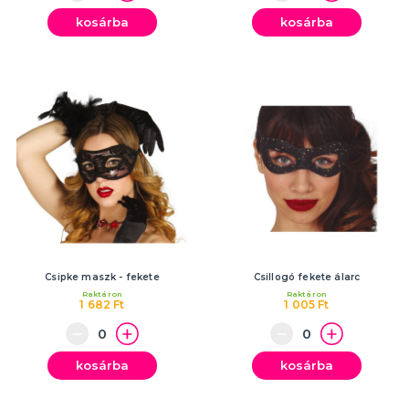
kosárba
kosárba
Csipke maszk - fekete
Csillogó fekete álarc
Raktáron
Raktáron
1 682 Ft
1 005 Ft
kosárba
kosárba