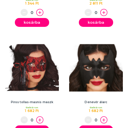
Raktáron
Raktáron
1 344 Ft
2 811 Ft
kosárba
kosárba
Piros tollas-masnis maszk
Denevér álarc
Raktáron
Raktáron
1 682 Ft
1 682 Ft