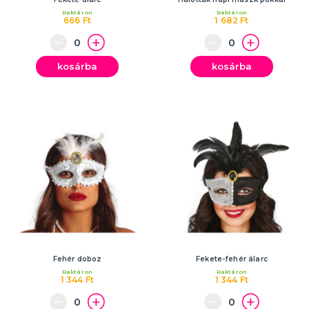
Raktáron
Raktáron
666 Ft
1 682 Ft
kosárba
kosárba
Fehér doboz
Fekete-fehér álarc
Raktáron
Raktáron
1 344 Ft
1 344 Ft