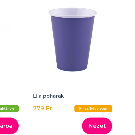
Lila poharak
779 Ft
aktáron
Nincs készleten
árba
Nézet