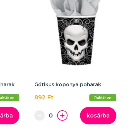
oharak
Gótikus koponya poharak
892 Ft
aktáron
Raktáron
árba
kosárba