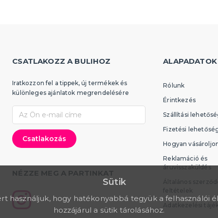
CSATLAKOZZ A BULIHOZ
ALAPADATOK
Iratkozzon fel a tippek, új termékek és
Rólunk
különleges ajánlatok megrendelésére
Érintkezés
Szállítási lehetős
Fizetési lehetősé
Hogyan vásároljo
Reklamáció és
áruvisszaküldés
NÉZZE MEG A PARTINKAT
Sütik
Általános szerződ
feltételek
rt használjuk, hogy hatékonyabbá tegyük a felhasználói é
Adatkezelési tájé
hozzájárul a sütik tárolásához.