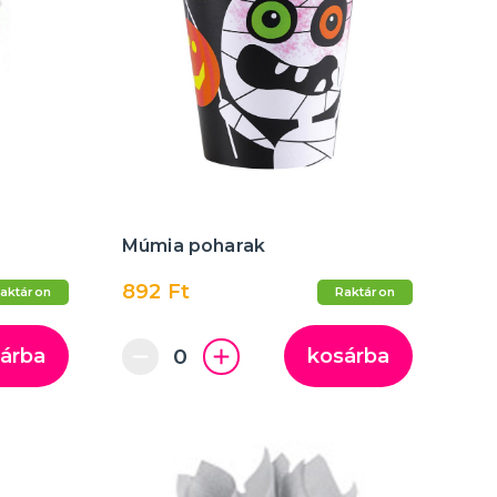
Múmia poharak
892 Ft
aktáron
Raktáron
árba
kosárba