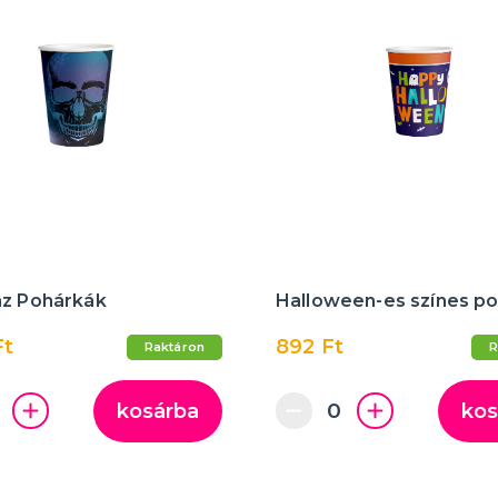
áz Pohárkák
Halloween-es színes p
Ft
892 Ft
Raktáron
R
kosárba
kos