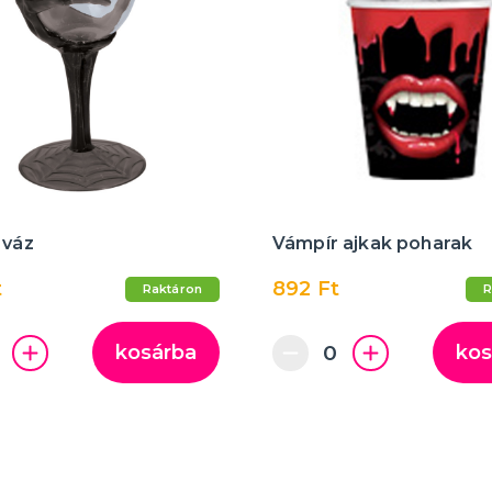
 váz
Vámpír ajkak poharak
t
892 Ft
Raktáron
R
kosárba
kos