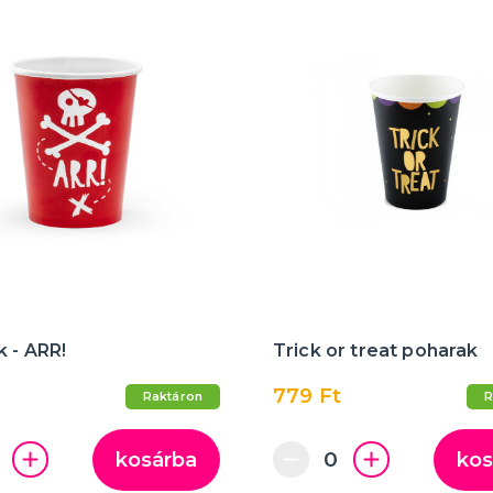
 - ARR!
Trick or treat poharak
779 Ft
Raktáron
R
kosárba
kos