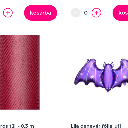
kosárba
kos
ros tüll - 0,3 m
Lila denevér fólia lufi