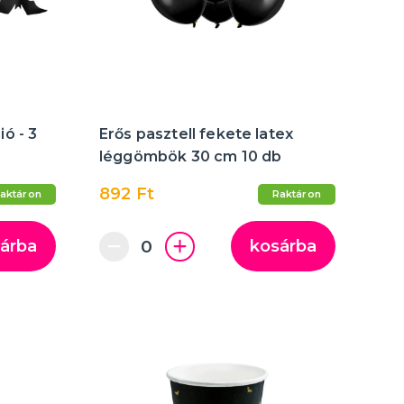
több kategória
Felfújható
Varázstrükkök
Vicces feliratok és WC-ülőkék
ó - 3
Erős pasztell fekete latex
léggömbök 30 cm 10 db
892 Ft
aktáron
Raktáron
árba
kosárba