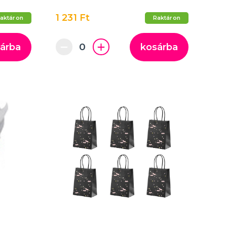
1 231 Ft
aktáron
Raktáron
árba
kosárba