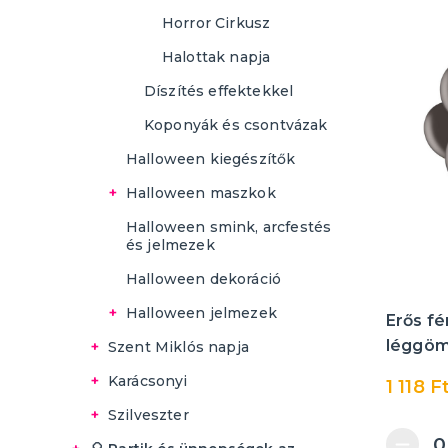
Haj- és testpermetek
Horror Cirkusz
Felfújható ruhák
Halottak napja
Díszítés effektekkel
Koponyák és csontvázak
Halloween kiegészítők
Halloween maszkok
Halloween maszkok
Halloween smink, arcfestés
gyerekeknek
és jelmezek
Felnőtt maszkok
Halloween dekoráció
Halloween jelmezek
Erős fé
Halloween jelmez
léggöm
Szent Miklós napja
gyerekeknek
Mindent a Mikulásért
Karácsonyi
Halloween jelmez
1 118 F
Halloween jelmez
Jelmezek
lányoknak
Mindent az angyalokért
Mindent a Mikulásoknak és
nőknek
Szilveszter
a Mikulásoknak
Szakáll és paróka
Jelmezek
Halloween jelmez
Női zombi és horror
Mindent az ördögökért és
Jelmezek
Halloween jelmez