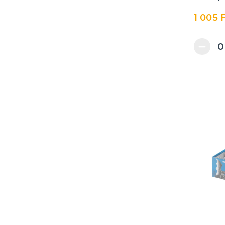
Felsőbbrendű ember
1 005 
Toy Story
Transzformátorok
Teenage Mutant Ninja
Turtles