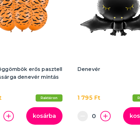
léggömbök erős pasztell
Denevér
ssárga denevér mintás
t
1 795 Ft
Raktáron
R
kosárba
kos