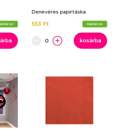
Denevéres papírtáska
553 Ft
aktáron
Raktáron
árba
kosárba