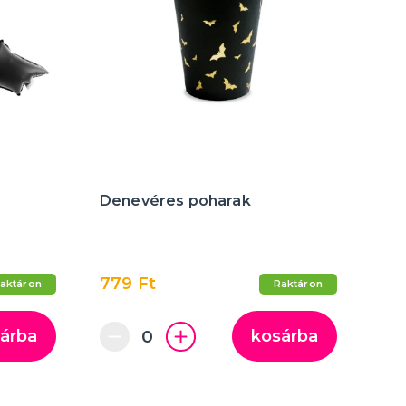
Denevéres poharak
779 Ft
aktáron
Raktáron
árba
kosárba