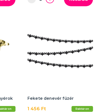
nyérok
Fekete denevér füzér
1 456 Ft
aktáron
Raktáron