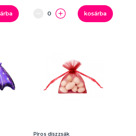
árba
kosárba
Piros díszzsák