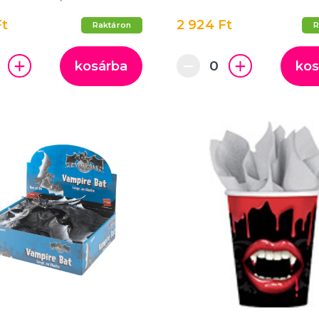
Ft
2 924 Ft
Raktáron
R
kosárba
kos