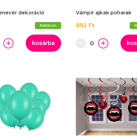
enevér dekoráció
Vámpír ajkak poharak
892 Ft
Raktáron
R
kosárba
kos