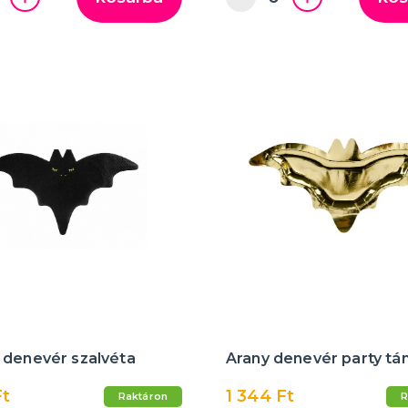
 denevér szalvéta
Arany denevér party tá
Ft
1 344 Ft
Raktáron
R