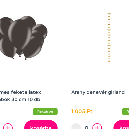
mes fekete latex
Arany denevér girland
bök 30 cm 10 db
t
1 005 Ft
Raktáron
R
kosárba
kos