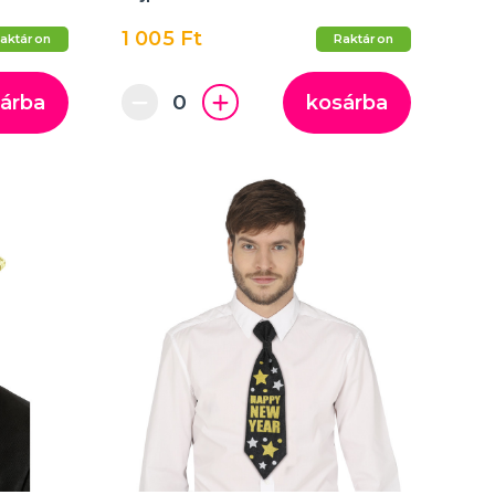
1 005 Ft
aktáron
Raktáron
árba
kosárba