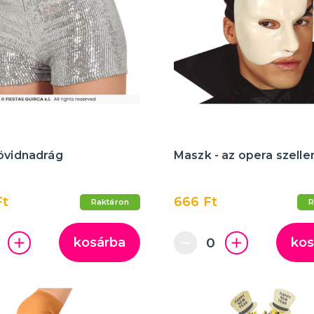
rövidnadrág
Maszk - az opera szell
Ft
666 Ft
Raktáron
R
kosárba
kos