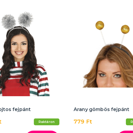
ojtos fejpánt
Arany gömbös fejpánt
t
779 Ft
Raktáron
R