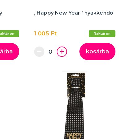
y
„Happy New Year” nyakkendő
1 005 Ft
aktáron
Raktáron
árba
kosárba