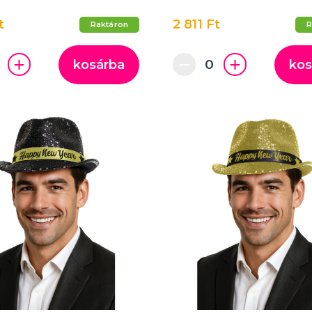
t
2 811 Ft
Raktáron
R
kosárba
kos