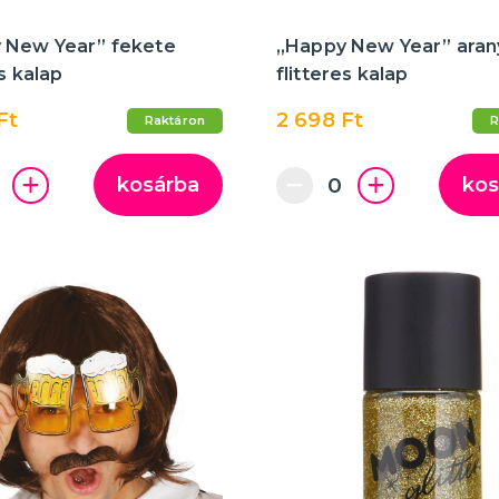
 New Year” fekete
„Happy New Year” aran
es kalap
flitteres kalap
Ft
2 698 Ft
Raktáron
R
kosárba
kos