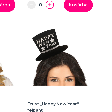
árba
kosárba
Ezüst „Happy New Year”
fejpánt