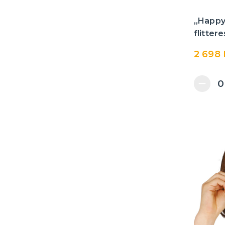
„Happy
flitter
2 698 