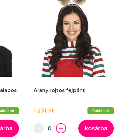
kalapos
Arany rojtos fejpánt
1 231 Ft
aktáron
Raktáron
árba
kosárba