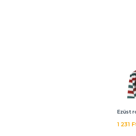
Egyszarvú
Pókember
Spongyabob
Star Wars
Felsőbbrendű ember
Toy Story
Transzformátorok
Teenage Mutant Ninja
Turtles
Ezüst r
1 231 F