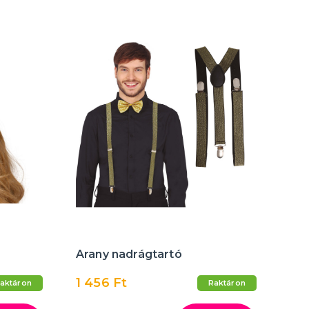
Arany nadrágtartó
1 456 Ft
aktáron
Raktáron