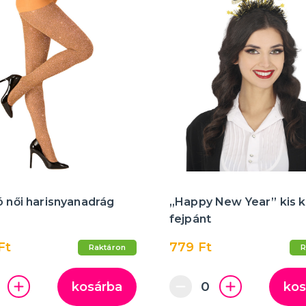
ó női harisnyanadrág
„Happy New Year” kis 
fejpánt
Ft
779 Ft
Raktáron
R
kosárba
kos