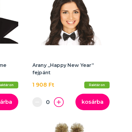
eme
Arany „Happy New Year”
fejpánt
1 908 Ft
aktáron
Raktáron
árba
kosárba