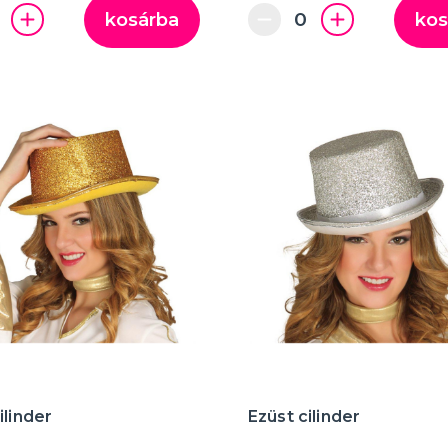
kosárba
kos
ilinder
Ezüst cilinder