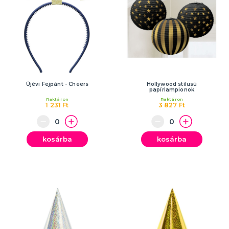
Újévi Fejpánt - Cheers
Hollywood stílusú
papírlampionok
Raktáron
Raktáron
1 231 Ft
3 827 Ft
kosárba
kosárba