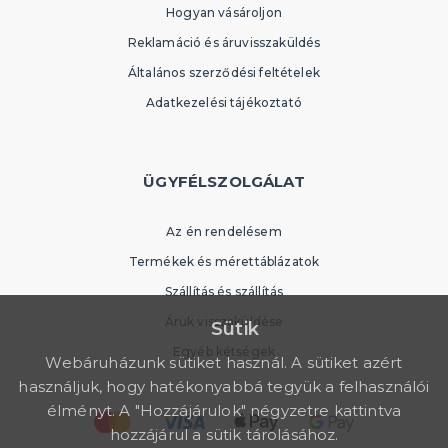
Hogyan vásároljon
Reklamáció és áruvisszaküldés
Általános szerződési feltételek
Adatkezelési tájékoztató
ÜGYFÉLSZOLGÁLAT
Az én rendelésem
Termékek és mérettáblázatok
Szállítás és szállítás
Áruk visszaküldése
Sütik
Egyéb kétségek
Webáruházunk sütiket használ. A sütiket azért
használjuk, hogy hatékonyabbá tegyük a felhasználói
élményt. A "Hozzájárulok" négyzetre kattintva
hozzájárul a sütik tárolásához.