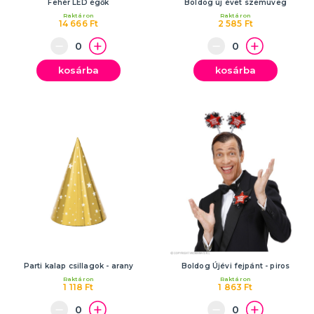
Fehér LED égők
Boldog új évet szemüveg
Raktáron
Raktáron
14 666 Ft
2 585 Ft
kosárba
kosárba
Parti kalap csillagok - arany
Boldog Újévi fejpánt - piros
Raktáron
Raktáron
1 118 Ft
1 863 Ft