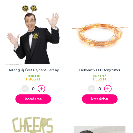
Boldog Új Évet Hajpánt - arany
Dekoratív LED fényfüzér
Raktáron
Raktáron
1 863 Ft
1 569 Ft
kosárba
kosárba