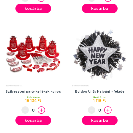
kosárba
kosárba
Szilveszteri party kellékek - piros
Boldog Új Év Hajpánt - fekete
Raktáron
Raktáron
16 134 Ft
1 118 Ft
kosárba
kosárba