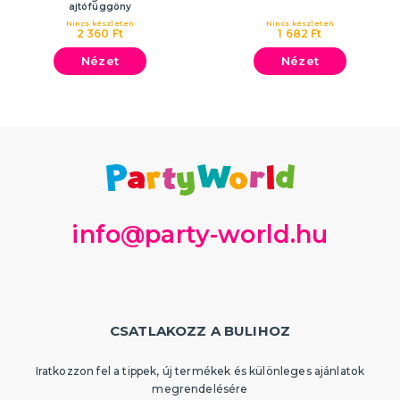
ajtófüggöny
Nincs készleten
Nincs készleten
2 360 Ft
1 682 Ft
Nézet
Nézet
info@party-world.hu
CSATLAKOZZ A BULIHOZ
Iratkozzon fel a tippek, új termékek és különleges ajánlatok
megrendelésére