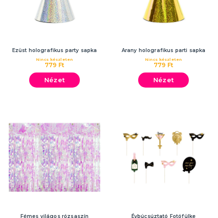
Ezüst holografikus party sapka
Arany holografikus parti sapka
Nincs készleten
Nincs készleten
779 Ft
779 Ft
Nézet
Nézet
Fémes világos rózsaszín
Évbúcsúztató Fotófülke