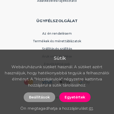
Adatkezelési tájékoztató
ÜGYFÉLSZOLGÁLAT
Az én rendelésem
Termékek és mérettáblázatok
Szállítás és szállítás
Áruk visszaküldése
Sütik
Egyéb kétségek
Webáruházunk sütiket használ. A sütiket azért
használjuk, hogy hatékonyabbá tegyük a felhasználói
élményt. A "Hozzájárulok" négyzetre kattintva
hozzájárul a sütik tárolásához.
Beállítások
Egyetértek
© 2026 PartyWorld. Minden jog fenntartva
Ön megtagadhatja a hozzájárulást
itt
.