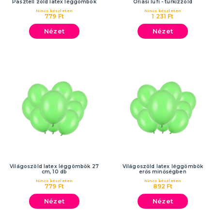
Pasztell zöld latex léggömbök
Óriási lufi - türkizzöld
Nincs készleten
Nincs készleten
779 Ft
1 231 Ft
Nézet
Nézet
Világoszöld latex léggömbök 27
Világoszöld latex léggömbök
cm, 10 db
erős minőségben
Nincs készleten
Nincs készleten
779 Ft
892 Ft
Nézet
Nézet