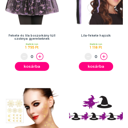
Fekete és lila boszorkány tüll
Lila-fekete hajcsík
szoknya gyerekeknek
Raktáron
Raktáron
1 795 Ft
1 118 Ft
kosárba
kosárba