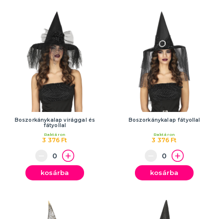
Boszorkánykalap virággal és
Boszorkánykalap fátyollal
fátyollal
Raktáron
Raktáron
3 376 Ft
3 376 Ft
kosárba
kosárba