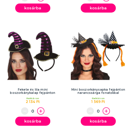
kosárba
kosárba
Fekete és lila mini
Mini boszorkánysapka fejpánton
boszorkánykalap fejpánton
narancssárga fonatokkal
Raktáron
Raktáron
2 134 Ft
1 569 Ft
kosárba
kosárba