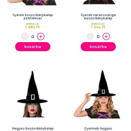
Gyerek boszorkánykalap
Gyerek narancssárga
pókhálóval
boszorkánykalap
Raktáron
Raktáron
1 682 Ft
1 344 Ft
kosárba
kosárba
Hegyes boszorkánykalap
Gyermek hegyes