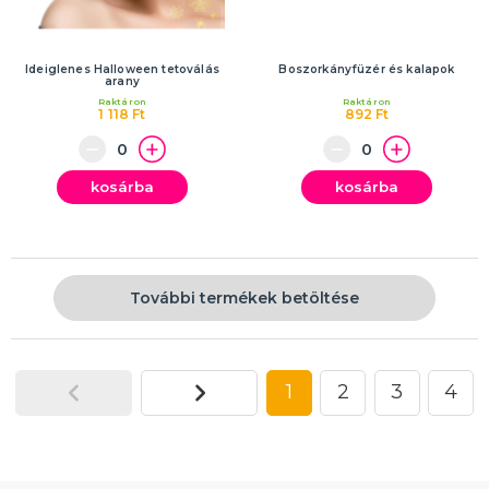
Ideiglenes Halloween tetoválás
Boszorkányfüzér és kalapok
arany
Raktáron
Raktáron
1 118 Ft
892 Ft
kosárba
kosárba
További termékek betöltése
1
2
3
4