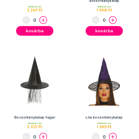
boszorkánykalap
Raktáron
Raktáron
2 247 Ft
1 908 Ft
kosárba
kosárba
Boszorkánykalap hajjal
Lila boszorkánykalap
Raktáron
Raktáron
2 021 Ft
1 569 Ft