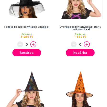
Fekete boszorkánykalap virággal
Gyerek boszorkánykalap arany
motívumokkal
Raktáron
Raktáron
3 489 Ft
1 682 Ft
kosárba
kosárba