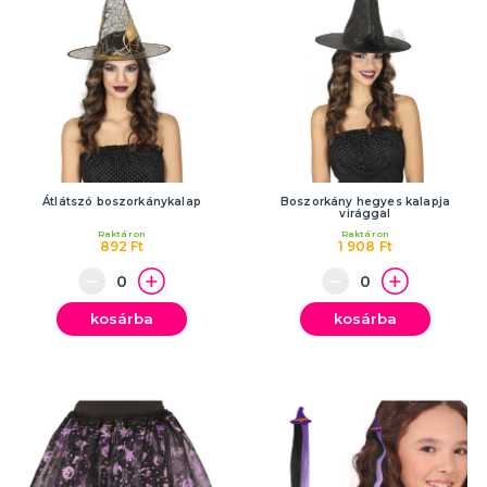
Átlátszó boszorkánykalap
Boszorkány hegyes kalapja
virággal
Raktáron
Raktáron
892 Ft
1 908 Ft
kosárba
kosárba