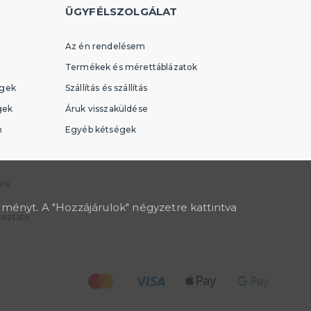
ÜGYFÉLSZOLGÁLAT
Az én rendelésem
Termékek és mérettáblázatok
égek
Szállítás és szállítás
gek
Áruk visszaküldése
n
Egyéb kétségek
ési
lményt. A "Hozzájárulok" négyzetre kattintva
koztató