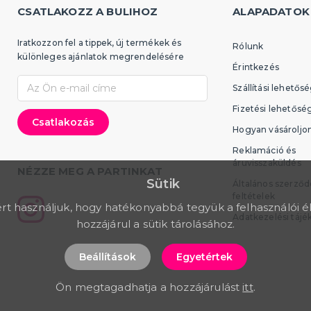
CSATLAKOZZ A BULIHOZ
ALAPADATOK
Iratkozzon fel a tippek, új termékek és
Rólunk
különleges ajánlatok megrendelésére
Érintkezés
Szállítási lehetős
Fizetési lehetősé
Hogyan vásároljo
Reklamáció és
áruvisszaküldés
NÉZZE MEG A PARTINKAT
Sütik
Általános szerződ
feltételek
rt használjuk, hogy hatékonyabbá tegyük a felhasználói é
Adatkezelési tájé
hozzájárul a sütik tárolásához.
Beállítások
Egyetértek
Ön megtagadhatja a hozzájárulást
itt
.