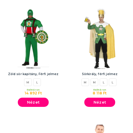
Zöld sör kapitány, Férfi jelmez
Sörkirály, férfi jelmez
M
L
M
M
L
L
Raktáron
Raktáron
14 892 Ft
8 118 Ft
Nézet
Nézet