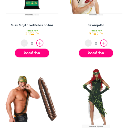
Miss Mojito koktélos pohár
Szomjoltó
Raktáron
Raktáron
2 134 Ft
7 102 Ft
kosárba
kosárba