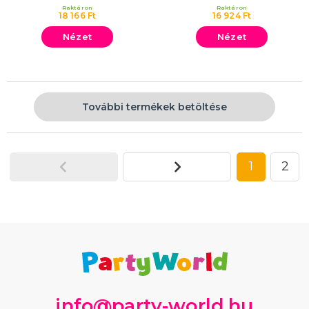
Raktáron
Raktáron
18 166 Ft
16 924 Ft
Nézet
Nézet
További termékek betöltése
1
2
info@party-world.hu