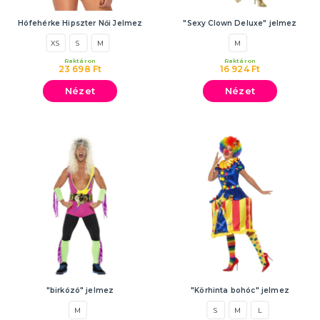
Hófehérke Hipszter Női Jelmez
"Sexy Clown Deluxe" jelmez
XS
S
M
M
Raktáron
Raktáron
23 698 Ft
16 924 Ft
Nézet
Nézet
"birkózó" jelmez
"Körhinta bohóc" jelmez
M
S
M
L