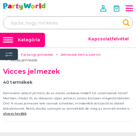
Kapcsolatfelvétel
Kategória
Home
Farsangi jelmezek
Jelmezek téma szerint
Mérettáblázatok 📏📐
FARSANGI JELMEZEK
Vicces jelmezek
Úgy tervezték
Farsangi jelmezek
Vicces jelmezek
Jelmezek rendezvényenként
Farsangi kiegészítők
Jelmezek téma szerint
40
termékek
Film- és mesefigurák, szuperhősök jelmezei
Az évtized jelmezei
Állatjelmezek és állati kabalák
Ijesztő jelmezek
Jelmezek szakma szerint
Erotikus fehérneműk és jelmezek
TÖBB KATEGÓRIA
Parókák
Karneválra választ jelmezt, de az összes szokásos modell túl unalmasnak tűnik?
Léggömbök és hélium
Merítsen ihletet itt, és válasszon olyan jelmezt, amely biztosan megkülönbözteti
FARSANGI KIEGÉSZÍTŐK
Önt! A vicces jelmezek tele vannak színekkel, mindenféle stilizációt és ötletet
Party kiegészítők
Kiegészítők rendezvényenként
kölcsönöznek. Retró, diszkó, szörnyek az animékből, de még az animált ételek is –
Kiegészítők téma szerint
mindez felpörgeti a mókát, és igazi nevetés robbantójaként hat!
olvass tovább
🎭 Egész évben ünnepelünk
Parókák
Kontaktlencsék és szempillák
Smink
Arcmaszkok és bőrradírok
Harisnya és harisnya
Koronák és fejpántok
Kalapok
Szárnyak
Party szemüveg
Boa
Kesztyű
Csokornyakkendő, nyakkendő, harisnyatartó
Bilincs
Pálcák és jogarok
Gumiabroncsok
Ékszerek
Sálak
Jelmezkiegészítő készletek
Szoknyák
Orr, bajusz és szakáll
Fegyverek, páncélok és sisakok
Erotikus kiegészítők
Egyéb farsangi kiegészítők
TÖBB KATEGÓRIA