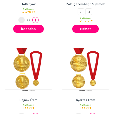
Töltényöv
Zöld gazember, női jelmez
Raktáron
3 376 Ft
S
M
Raktáron
12 973 Ft
kosárba
Nézet
Bajnok Érem
Győztes Érem
Raktáron
Raktáron
1 569 Ft
1 569 Ft