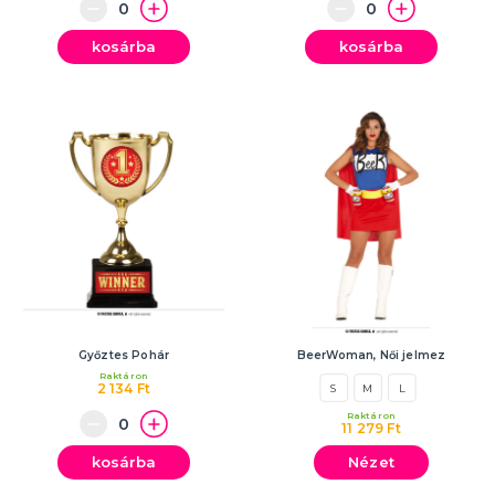
kosárba
kosárba
Győztes Pohár
BeerWoman, Női jelmez
Raktáron
2 134 Ft
S
M
L
Raktáron
11 279 Ft
kosárba
Nézet