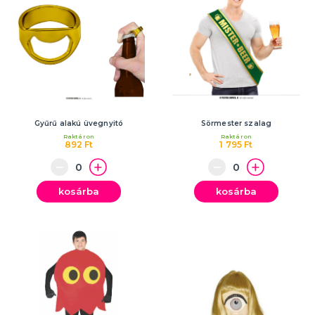
Gyűrű alakú üvegnyitó
Sörmester szalag
Raktáron
Raktáron
892 Ft
1 795 Ft
kosárba
kosárba