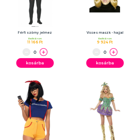
Férfi szörny jelmez
Vicces maszk - hajjal
Raktáron
Raktáron
11 166 Ft
9 924 Ft
kosárba
kosárba