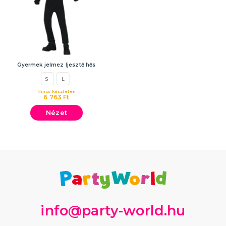
Gyermek jelmez Ijesztő hős
S
L
Nincs készleten
6 763 Ft
Nézet
info@party-world.hu