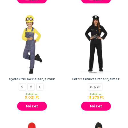
Gyerek Yellow Helper jelmez
Férfi tizenéves rendőr jelmez
S
M
L
14-16 let
Raktáron
Raktáron
9 021 Ft
11 279 Ft
Nézet
Nézet