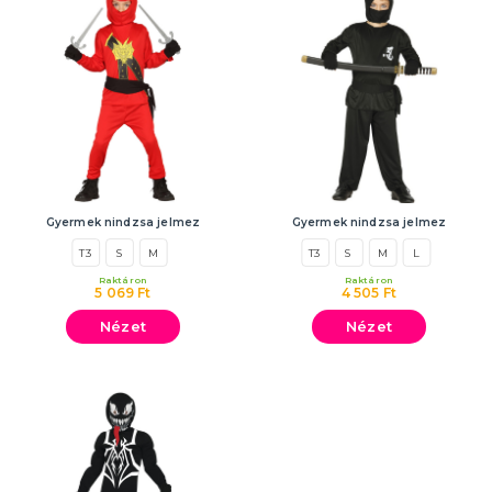
Gyermek nindzsa jelmez
Gyermek nindzsa jelmez
T3
S
M
T3
S
M
L
Raktáron
Raktáron
5 069 Ft
4 505 Ft
Nézet
Nézet