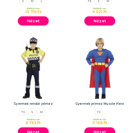
S
M
L
T3
S
M
Raktáron
Raktáron
10 715 Ft
9 021 Ft
Nézet
Nézet
Gyermek rendőr jelmez
Gyermek jelmez Muscle Hero
T3
S
M
T3
Raktáron
Raktáron
6 763 Ft
11 166 Ft
Nézet
Nézet