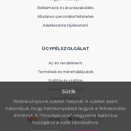
Reklamáció és áruvisszaküldés
Általános szerződési feltételek
Adatkezelési tájékoztató
ÜGYFÉLSZOLGÁLAT
Az én rendelésem
Termékek és mérettáblázatok
Szállítás és szállítás
Áruk visszaküldése
Sütik
Egyéb kétségek
Webáruházunk sütiket használ. A sütiket azért
használjuk, hogy hatékonyabbá tegyük a felhasználói
élményt. A "Hozzájárulok" négyzetre kattintva
hozzájárul a sütik tárolásához.