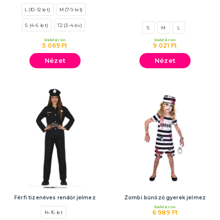
L (10-12 let)
M (7-9 let)
S (4-6 let)
T2 (3-4 év)
S
M
L
Raktáron
Raktáron
5 069 Ft
9 021 Ft
Nézet
Nézet
Férfi tizenéves rendőr jelmez
Zombi bűnöző gyerek jelmez
Raktáron
6 989 Ft
14-16 let