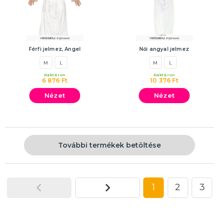
Férfi jelmez, Angel
Női angyal jelmez
M
L
M
L
Raktáron
Raktáron
6 876 Ft
10 376 Ft
Nézet
Nézet
További termékek betöltése
1
2
3