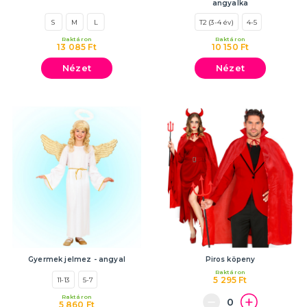
angyalka
S
M
L
T2 (3-4 év)
4-5
Raktáron
Raktáron
13 085 Ft
10 150 Ft
Nézet
Nézet
Gyermek jelmez - angyal
Piros köpeny
Raktáron
5 295 Ft
11-13
5-7
Raktáron
5 860 Ft