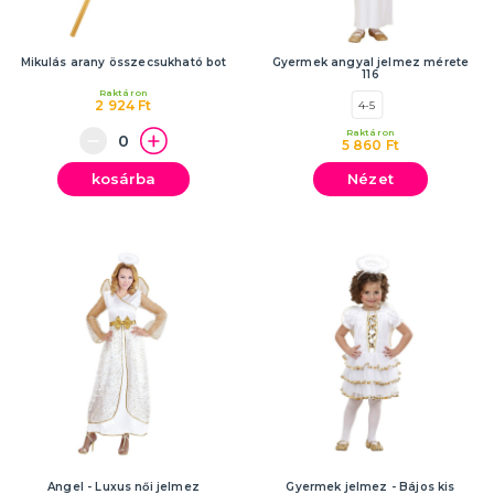
Mikulás arany összecsukható bot
Gyermek angyal jelmez mérete
116
Raktáron
2 924 Ft
4-5
Raktáron
5 860 Ft
kosárba
Nézet
Angel - Luxus női jelmez
Gyermek jelmez - Bájos kis