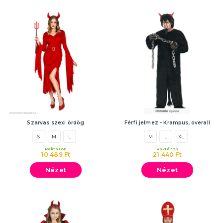
Szarvas szexi ördög
Férfi jelmez - Krampus, overall
S
M
L
M
L
XL
Raktáron
Raktáron
10 489 Ft
21 440 Ft
Nézet
Nézet