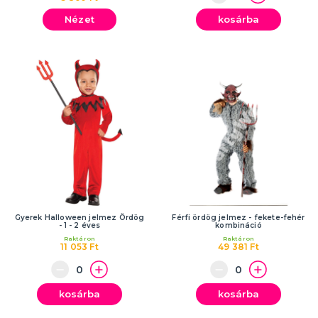
Nézet
kosárba
Gyerek Halloween jelmez Ördög
Férfi ördög jelmez - fekete-fehér
- 1 - 2 éves
kombináció
Raktáron
Raktáron
11 053 Ft
49 381 Ft
kosárba
kosárba