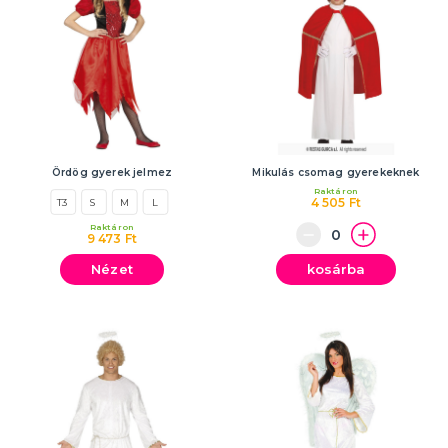
Ördög gyerek jelmez
Mikulás csomag gyerekeknek
Raktáron
4 505 Ft
T3
S
M
L
Raktáron
9 473 Ft
Nézet
kosárba