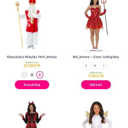
Klasszikus Mikulás férfi jelmez
Női jelmez – Szexi ördöglány
Raktáron
22 569 Ft
S
M
L
Raktáron
11 844 Ft
kosárba
Nézet