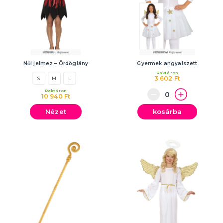
Női jelmez – Ördöglány
Gyermek angyalszett
Raktáron
3 602 Ft
S
M
L
Raktáron
10 940 Ft
Nézet
kosárba