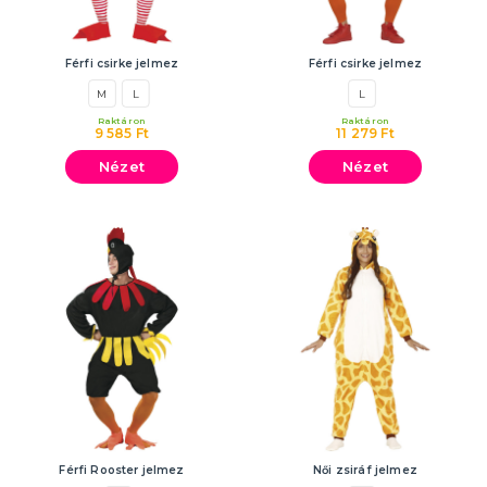
Férfi csirke jelmez
Férfi csirke jelmez
M
L
L
Raktáron
Raktáron
9 585 Ft
11 279 Ft
Nézet
Nézet
Férfi Rooster jelmez
Női zsiráf jelmez