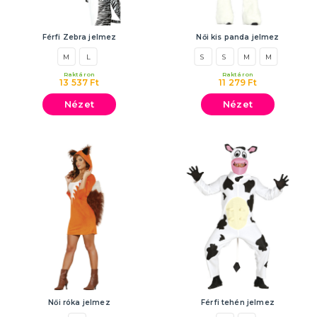
Férfi Zebra jelmez
Női kis panda jelmez
M
L
S
S
M
M
Raktáron
Raktáron
13 537 Ft
11 279 Ft
Nézet
Nézet
Női róka jelmez
Férfi tehén jelmez