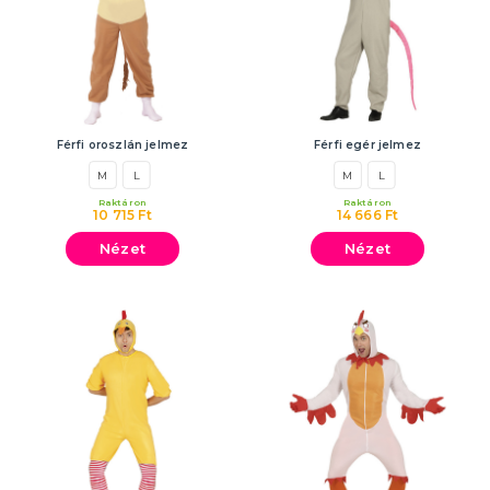
Férfi oroszlán jelmez
Férfi egér jelmez
M
L
M
L
Raktáron
Raktáron
10 715 Ft
14 666 Ft
Nézet
Nézet