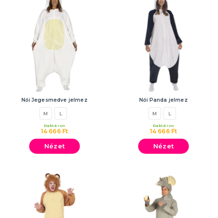
Női Jegesmedve jelmez
Női Panda jelmez
M
L
M
L
Raktáron
Raktáron
14 666 Ft
14 666 Ft
Nézet
Nézet