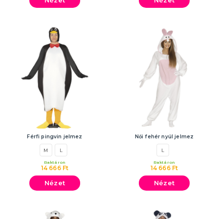
Férfi pingvin jelmez
Női fehér nyúl jelmez
M
L
L
Raktáron
Raktáron
14 666 Ft
14 666 Ft
Nézet
Nézet