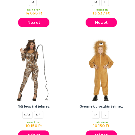
M
M
L
Raktáron
Raktáron
14 666 Ft
13 537 Ft
Nézet
Nézet
Női leopárd jelmez
Gyermek oroszlán jelmez
S/M
M/L
T3
S
Raktáron
Raktáron
10 150 Ft
10 150 Ft
Nézet
Nézet