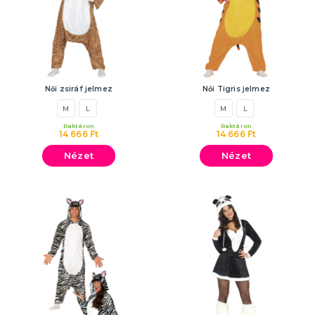
Női zsiráf jelmez
Női Tigris jelmez
M
L
M
L
Raktáron
Raktáron
14 666 Ft
14 666 Ft
Nézet
Nézet