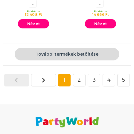
L
L
Raktáron
Raktáron
12 408 Ft
14 666 Ft
Nézet
Nézet
További termékek betöltése
1
2
3
4
5