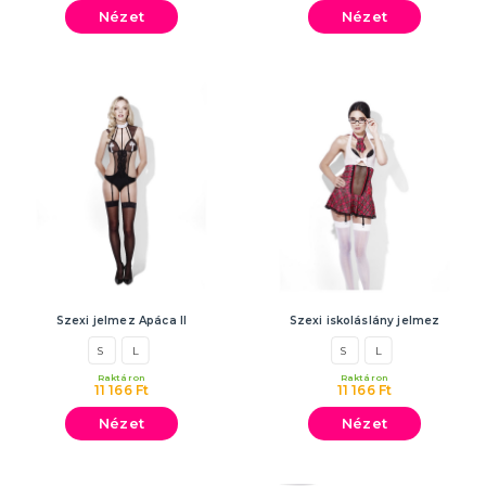
Nézet
Nézet
Szexi jelmez Apáca II
Szexi iskoláslány jelmez
S
L
S
L
Raktáron
Raktáron
11 166 Ft
11 166 Ft
Nézet
Nézet