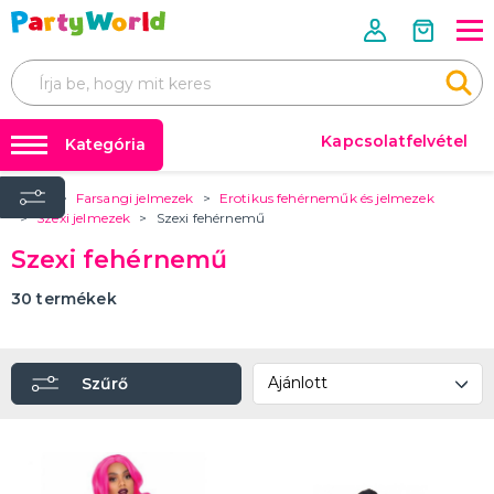
Kapcsolatfelvétel
Kategória
Home
Farsangi jelmezek
Erotikus fehérneműk és jelmezek
Mérettáblázatok 📏📐
FARSANGI JELMEZEK
Szexi jelmezek
Szexi fehérnemű
Úgy tervezték
Farsangi jelmezek
Szexi fehérnemű
Jelmezek rendezvényenként
Farsangi kiegészítők
Jelmezek téma szerint
30
termékek
Film- és mesefigurák, szuperhősök jelmezei
Az évtized jelmezei
Állatjelmezek és állati kabalák
Ijesztő jelmezek
Jelmezek szakma szerint
Erotikus fehérneműk és jelmezek
TÖBB KATEGÓRIA
Parókák
Léggömbök és hélium
FARSANGI KIEGÉSZÍTŐK
Party kiegészítők
Szűrő
Kiegészítők rendezvényenként
Kiegészítők téma szerint
🎭 Egész évben ünnepelünk
Parókák
Kontaktlencsék és szempillák
Smink
Arcmaszkok és bőrradírok
Harisnya és harisnya
Koronák és fejpántok
Kalapok
Szárnyak
Party szemüveg
Boa
Kesztyű
Csokornyakkendő, nyakkendő, harisnyatartó
Bilincs
Pálcák és jogarok
Gumiabroncsok
Ékszerek
Sálak
Jelmezkiegészítő készletek
Szoknyák
Orr, bajusz és szakáll
Fegyverek, páncélok és sisakok
Erotikus kiegészítők
Egyéb farsangi kiegészítők
TÖBB KATEGÓRIA