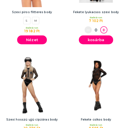
Partik és ünnepségek típusonként
Gyermekparti
Szexi piros flitteres body
Fekete lyukacsos szexi body
Tematikus bulik
Raktáron
Bálszezon 2025
Proms
Babazuhany, baba születése
Születésnapi parti
Születésnapi évfordulók
Házassági évforduló
Tematikus gyerekbulik
Tematikus bulik felnőtteknek
Partik és ünnepségek szín szerint
TÖBB KATEGÓRIA
7 102 Ft
S
M
Raktáron
19 182 Ft
Nézet
kosárba
Szexi hosszú ujjú cipzáras body
Fekete csíkos body
Raktáron
Raktáron