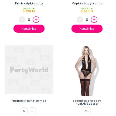
Fehér csipkés body
Csipkés bugyi - piros
Raktáron
Raktáron
6 198 Ft
4 505 Ft
kosárba
kosárba
"Börtönkirálynő" jelmez
Fekete csipke body
nyakkivágással
S
L
L/XL