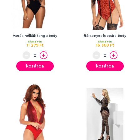
Legénybúcsú
AJÁNDÉKOK, CSOMAGOLÁS
Ajándékcsomagolás
Üdvözlőlap
Varrás nélküli tanga body
Bársonyos leopárd body
Raktáron
Raktáron
11 279 Ft
16 360 Ft
MIT TALÁLHAT MÉG NÁLUNK?
Vasalható transzferek
Viccelemek
kosárba
kosárba
Társasjátékok
Felfújható
Varázstrükkök
Vicces feliratok és WC-ülőkék
TÖBB KATEGÓRIA
🎭 EGÉSZ ÉVBEN ÜNNEPELÜNK
Szent Valentin nap 14.2.
Mardi Gras és karneválok
Szent Patrik napja 17.3.
Húsvét
Oktoberfest
Halloween
Szent Miklós napja
Karácsonyi
Szilveszter
TÖBB KATEGÓRIA
🎈 PARTIK ÉS ÜNNEPSÉGEK AZ ÖNÖK SZERINT!