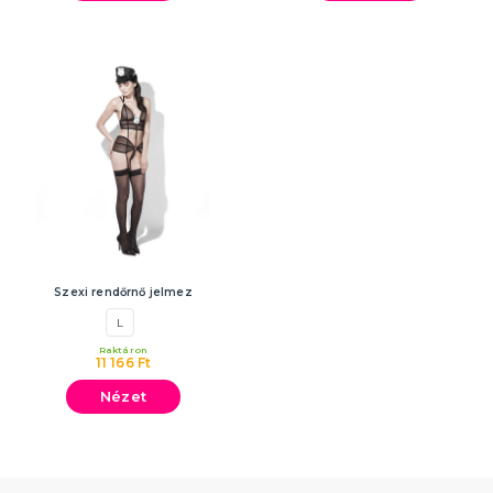
Szexi rendőrnő jelmez
L
Raktáron
11 166 Ft
Nézet