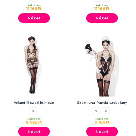
Raktáron
Raktáron
11 166 Ft
11 166 Ft
Nézet
Nézet
Vojand III szexi jelmeze
Szexi ruha francia szobalány
S
S
M
Raktáron
Raktáron
8 682 Ft
11 166 Ft
Nézet
Nézet