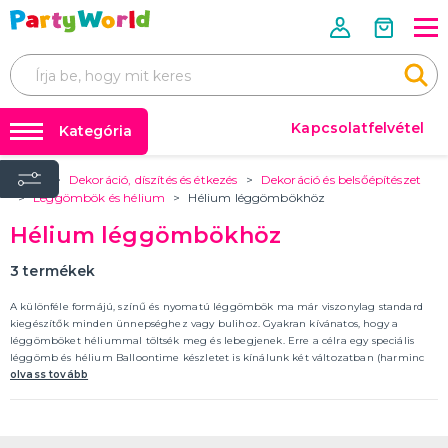
Kapcsolatfelvétel
Kategória
Home
Dekoráció, díszítés és étkezés
Dekoráció és belsőépítészet
Mérettáblázatok 📏📐
FARSANGI JELMEZEK
Léggömbök és hélium
Hélium léggömbökhöz
Úgy tervezték
Farsangi jelmezek
Hélium léggömbökhöz
Jelmezek rendezvényenként
Farsangi kiegészítők
Jelmezek téma szerint
3
termékek
Film- és mesefigurák, szuperhősök jelmezei
Az évtized jelmezei
Állatjelmezek és állati kabalák
Ijesztő jelmezek
Jelmezek szakma szerint
Erotikus fehérneműk és jelmezek
TÖBB KATEGÓRIA
Parókák
A különféle formájú, színű és nyomatú léggömbök ma már viszonylag standard
Léggömbök és hélium
kiegészítők minden ünnepséghez vagy bulihoz. Gyakran kívánatos, hogy a
FARSANGI KIEGÉSZÍTŐK
léggömböket héliummal töltsék meg és lebegjenek. Erre a célra egy speciális
Party kiegészítők
Kiegészítők rendezvényenként
léggömb és hélium Balloontime készletet is kínálunk két változatban (harminc
Kiegészítők téma szerint
vagy ötven lufival), valamint egy kis csomag hélium spray-t.
olvass tovább
🎭 Egész évben ünnepelünk
Parókák
Kontaktlencsék és szempillák
Smink
Arcmaszkok és bőrradírok
Harisnya és harisnya
Koronák és fejpántok
Kalapok
Szárnyak
Party szemüveg
Boa
Kesztyű
Csokornyakkendő, nyakkendő, harisnyatartó
Bilincs
Pálcák és jogarok
Gumiabroncsok
Ékszerek
Sálak
Jelmezkiegészítő készletek
Szoknyák
Orr, bajusz és szakáll
Fegyverek, páncélok és sisakok
Erotikus kiegészítők
Egyéb farsangi kiegészítők
TÖBB KATEGÓRIA