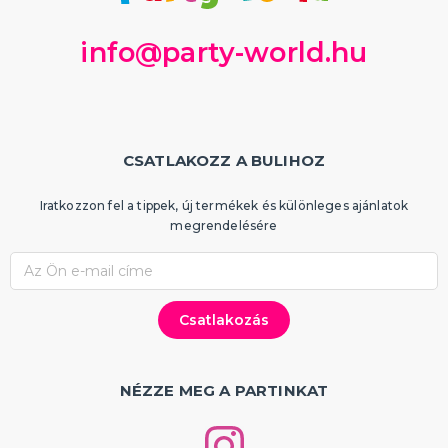
Partik és ünnepségek típusonként
Gyermekparti
info@party-world.hu
Tematikus bulik
Bálszezon 2025
Proms
Babazuhany, baba születése
Születésnapi parti
Születésnapi évfordulók
Házassági évforduló
Tematikus gyerekbulik
Tematikus bulik felnőtteknek
Partik és ünnepségek szín szerint
TÖBB KATEGÓRIA
CSATLAKOZZ A BULIHOZ
Iratkozzon fel a tippek, új termékek és különleges ajánlatok
megrendelésére
NÉZZE MEG A PARTINKAT