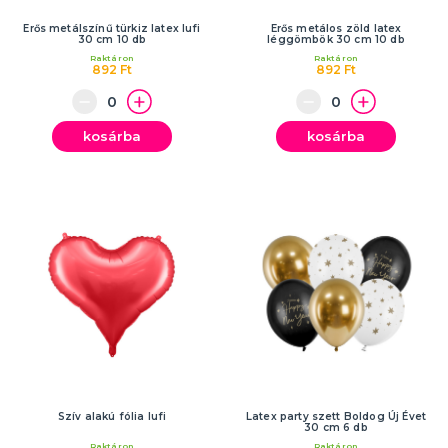
Erős metálszínű türkiz latex lufi
Erős metálos zöld latex
30 cm 10 db
léggömbök 30 cm 10 db
Raktáron
Raktáron
892 Ft
892 Ft
kosárba
kosárba
Szív alakú fólia lufi
Latex party szett Boldog Új Évet
30 cm 6 db
Raktáron
Raktáron