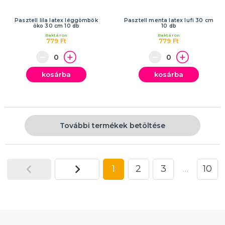
Pasztell lila latex léggömbök
Pasztell menta latex lufi 30 cm
öko 30 cm 10 db
10 db
Raktáron
Raktáron
779 Ft
779 Ft
kosárba
kosárba
További termékek betöltése
1
2
3
…
10