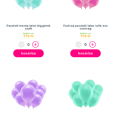
Pasztell menta latex léggömb
Fuchsia pasztell latex lufik eco
szett
csomag
Raktáron
Raktáron
779 Ft
779 Ft
kosárba
kosárba