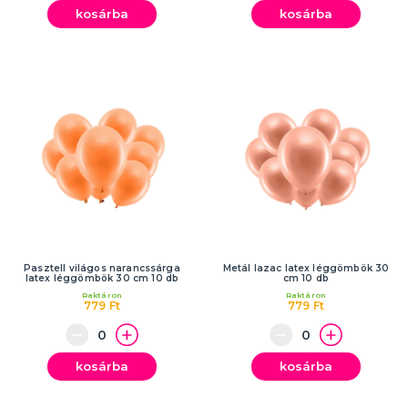
kosárba
kosárba
Pasztell világos narancssárga
Metál lazac latex léggömbök 30
latex léggömbök 30 cm 10 db
cm 10 db
Raktáron
Raktáron
779 Ft
779 Ft
kosárba
kosárba