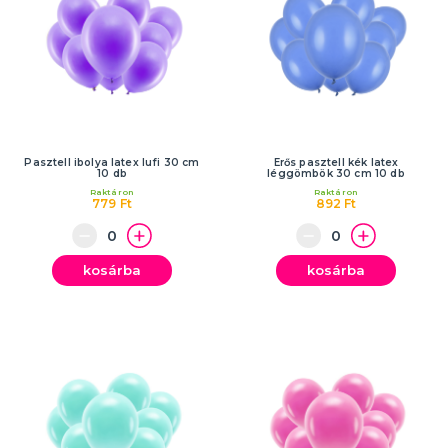
Pasztell ibolya latex lufi 30 cm
Erős pasztell kék latex
10 db
léggömbök 30 cm 10 db
Raktáron
Raktáron
779 Ft
892 Ft
kosárba
kosárba