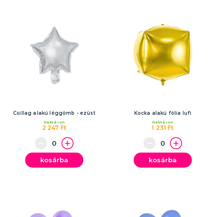
Csillag alakú léggömb - ezüst
Kocka alakú fólia lufi
Raktáron
Raktáron
2 247 Ft
1 231 Ft
kosárba
kosárba