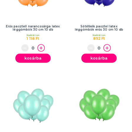
Erős pasztell narancssárga latex
Sötétkék pasztel latex
léggömbök 30 cm 10 db
léggömbök erős 30 cm 10 db
Raktáron
Raktáron
1 118 Ft
892 Ft
kosárba
kosárba