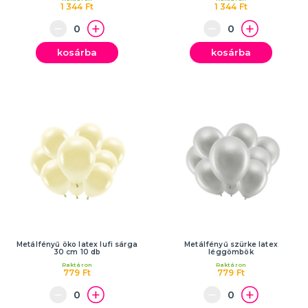
1 344 Ft
1 344 Ft
kosárba
kosárba
Metálfényű öko latex lufi sárga
Metálfényű szürke latex
30 cm 10 db
léggömbök
Raktáron
Raktáron
779 Ft
779 Ft