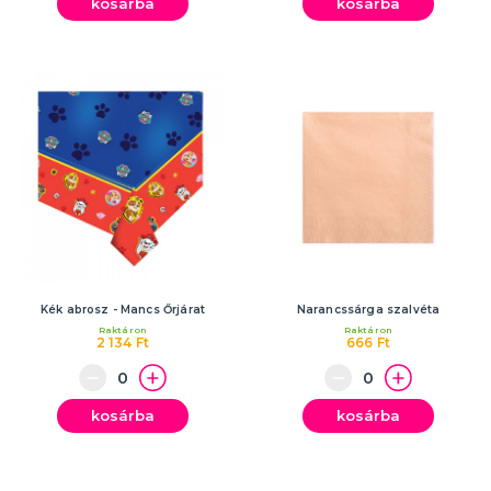
kosárba
kosárba
Kék abrosz - Mancs Őrjárat
Narancssárga szalvéta
Raktáron
Raktáron
2 134 Ft
666 Ft
kosárba
kosárba