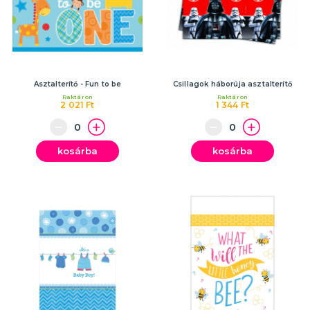
Asztalterítő - Fun to be
Csillagok háborúja asztalterítő
Raktáron
Raktáron
2 021 Ft
1 344 Ft
kosárba
kosárba