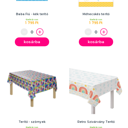
Baba Fiú - kék terítő
Méhecskés terítő
Raktáron
Raktáron
1 795 Ft
1 795 Ft
kosárba
kosárba
Terítő - szörnyek
Retro Szivárvány Terítő
Raktáron
Raktáron