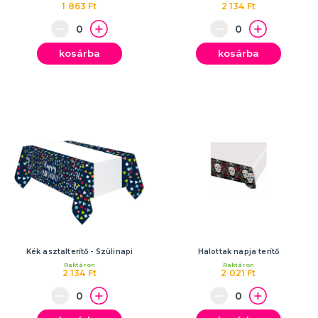
1 863 Ft
2 134 Ft
kosárba
kosárba
Kék asztalterítő - Szülinapi
Halottak napja terítő
Raktáron
Raktáron
2 134 Ft
2 021 Ft