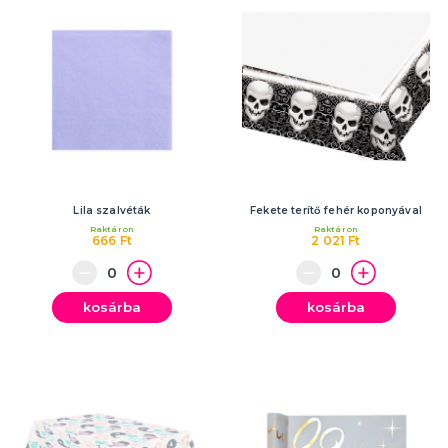
Lila szalvéták
Fekete terítő fehér koponyával
Raktáron
Raktáron
666 Ft
2 021 Ft
kosárba
kosárba