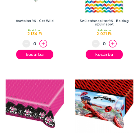
Asztalterítő - Get Wild
Születésnapi terítő - Boldog
szülinapot
Raktáron
Raktáron
2 134 Ft
2 021 Ft
kosárba
kosárba