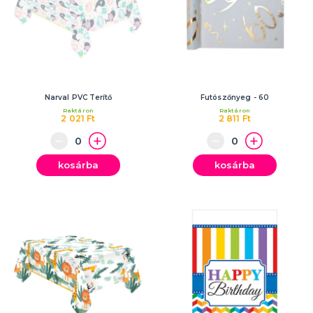
Narval PVC Terítő
Futószőnyeg - 60
Raktáron
Raktáron
2 021 Ft
2 811 Ft
kosárba
kosárba