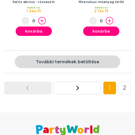
Kalóz abrosz - rózsaszín
Miraculous műanyag terítő
Raktáron
Raktáron
1 344 Ft
2 134 Ft
kosárba
kosárba
További termékek betöltése
1
2