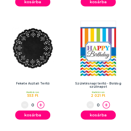
kosárba
kosárba
Fekete Asztali Terítő
Születésnapi terítő - Boldog
szülinapot
Raktáron
Raktáron
553 Ft
2 021 Ft
kosárba
kosárba