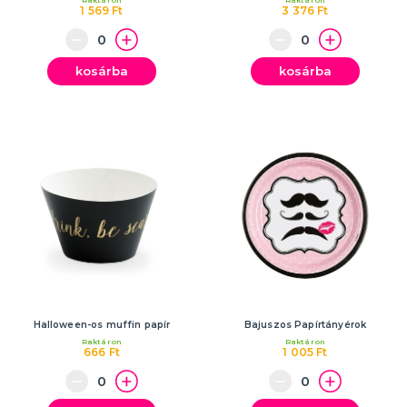
1 569 Ft
3 376 Ft
kosárba
kosárba
Halloween-os muffin papír
Bajuszos Papírtányérok
Raktáron
Raktáron
666 Ft
1 005 Ft