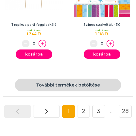
Tropikus parti fogpiszkáló
Színes szalvéták - 30
Raktáron
Raktáron
1 344 Ft
1 118 Ft
kosárba
kosárba
További termékek betöltése
1
2
3
…
28