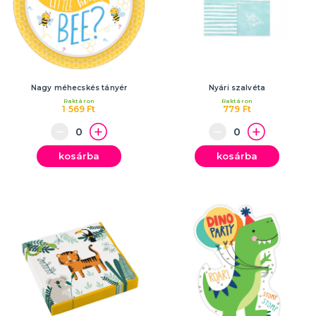
Nagy méhecskés tányér
Nyári szalvéta
Raktáron
Raktáron
1 569 Ft
779 Ft
kosárba
kosárba