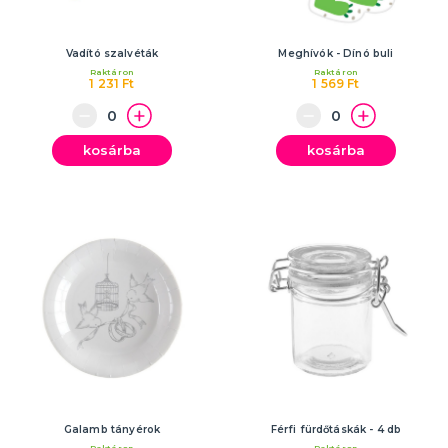
Vadító szalvéták
Meghívók - Dínó buli
Raktáron
Raktáron
1 231 Ft
1 569 Ft
kosárba
kosárba
Galamb tányérok
Férfi fürdőtáskák - 4 db
Raktáron
Raktáron