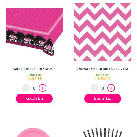
Kalóz abrosz - rózsaszín
Rózsaszín hullámos szalvéta
Raktáron
Raktáron
1 344 Ft
1 005 Ft
kosárba
kosárba