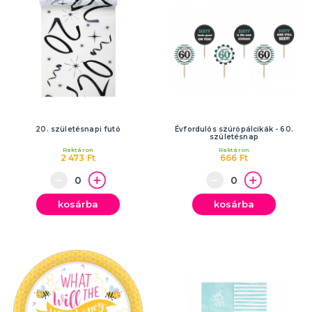
20. születésnapi futó
Évfordulós szúrópálcikák - 60.
születésnap
Raktáron
Raktáron
2 473 Ft
666 Ft
kosárba
kosárba