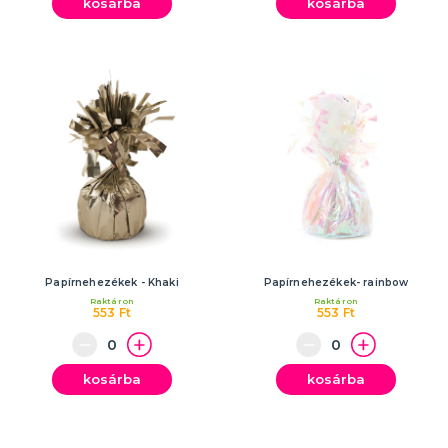
kosárba
kosárba
Papírnehezékek - Khaki
Papírnehezékek- rainbow
Raktáron
Raktáron
553 Ft
553 Ft
kosárba
kosárba