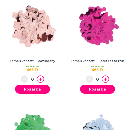
Fémes konfetti - Rózsarany
Fémes konfetti - Sötét rózsaszín
Raktáron
Raktáron
666 Ft
666 Ft
kosárba
kosárba