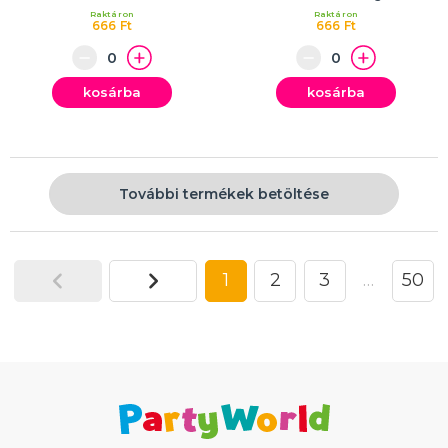
Raktáron
Raktáron
666 Ft
666 Ft
kosárba
kosárba
További termékek betöltése
1
2
3
…
50