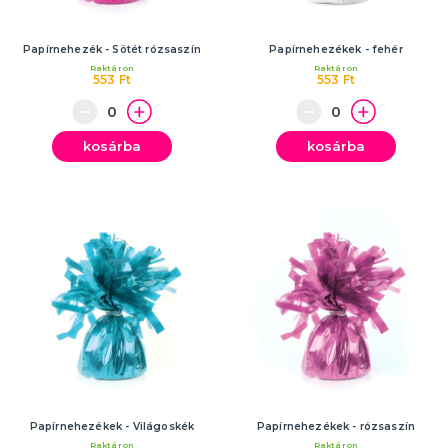
Papírnehezék - Sötét rózsaszín
Papírnehezékek - fehér
Raktáron
Raktáron
553 Ft
553 Ft
kosárba
kosárba
Papírnehezékek - Világoskék
Papírnehezékek - rózsaszín
Raktáron
Raktáron