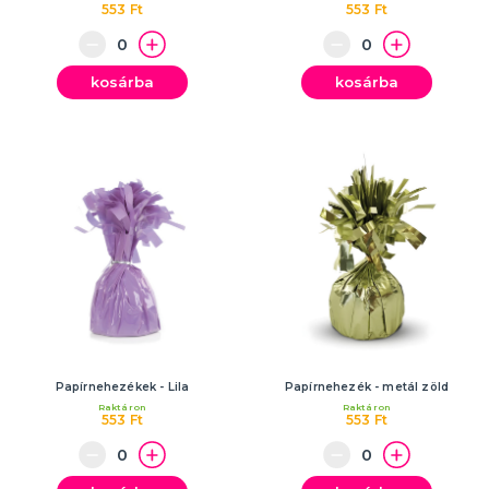
553 Ft
553 Ft
kosárba
kosárba
Papírnehezékek - Lila
Papírnehezék - metál zöld
Raktáron
Raktáron
553 Ft
553 Ft