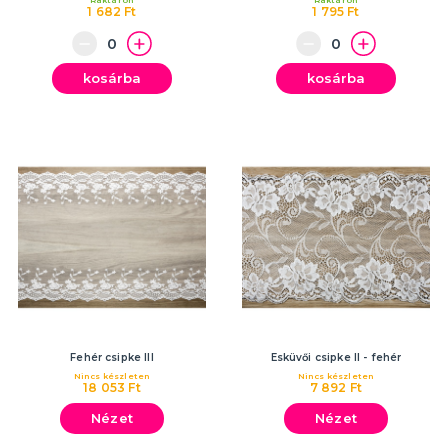
Raktáron
Raktáron
1 682 Ft
1 795 Ft
kosárba
kosárba
Fehér csipke III
Esküvői csipke II - fehér
Nincs készleten
Nincs készleten
18 053 Ft
7 892 Ft
Nézet
Nézet