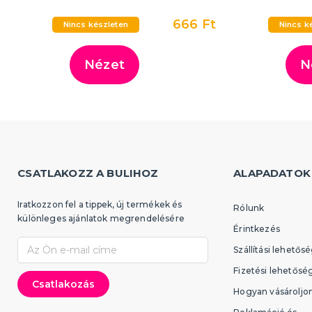
666 Ft
Nincs készleten
Nincs k
Nézet
N
CSATLAKOZZ A BULIHOZ
ALAPADATOK
Iratkozzon fel a tippek, új termékek és
Rólunk
különleges ajánlatok megrendelésére
Érintkezés
Szállítási lehetős
Fizetési lehetősé
Hogyan vásároljo