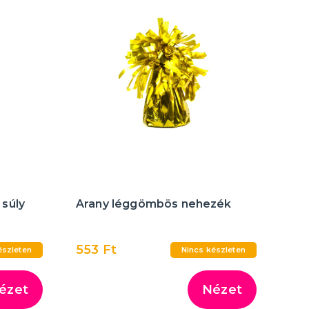
súly
Arany léggömbös nehezék
553 Ft
észleten
Nincs készleten
ézet
Nézet