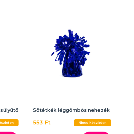
súlyütő
Sötétkék léggömbös nehezék
553 Ft
észleten
Nincs készleten