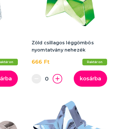
több kategória
Felfújható
Varázstrükkök
Vicces feliratok és WC-ülőkék
Zöld csillagos léggömbös
nyomtatvány nehezék
666 Ft
aktáron
Raktáron
árba
kosárba