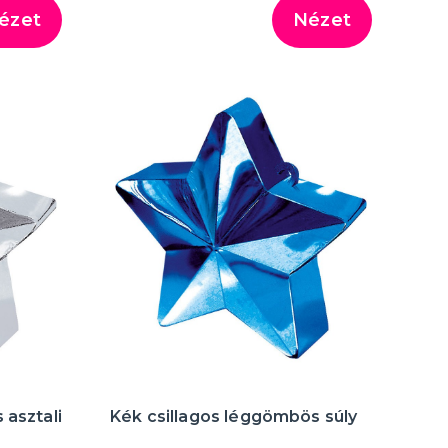
ézet
Nézet
 asztali
Kék csillagos léggömbös súly