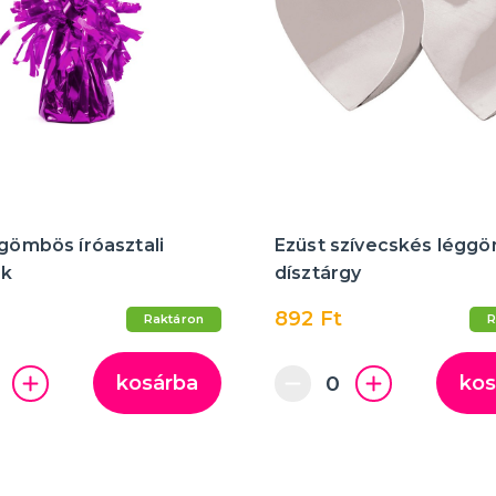
ggömbös íróasztali
Ezüst szívecskés légg
ék
dísztárgy
892 Ft
Raktáron
R
kosárba
kos