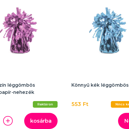
zín léggömbös
Könnyű kék léggömbös 
apír-nehezék
553 Ft
Raktáron
Nincs k
kosárba
N