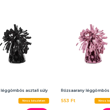
léggömbös asztali súly
Rózsaarany léggömbös 
553 Ft
Nincs készleten
Nincs k