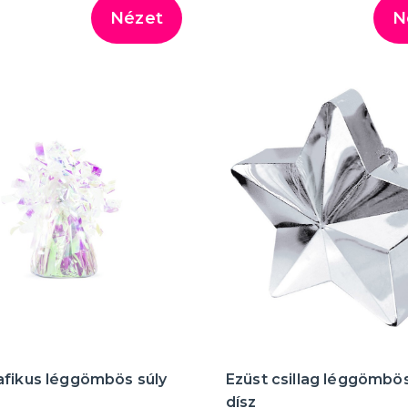
Nézet
N
afikus léggömbös súly
Ezüst csillag léggömbös
dísz