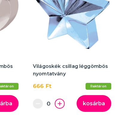
ömbös
Világoskék csillag léggömbös
nyomtatvány
666 Ft
aktáron
Raktáron
árba
kosárba