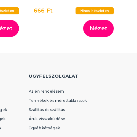
666 Ft
észleten
Nincs készleten
ézet
Nézet
ÜGYFÉLSZOLGÁLAT
Az én rendelésem
Termékek és mérettáblázatok
égek
Szállítás és szállítás
gek
Áruk visszaküldése
n
Egyéb kétségek