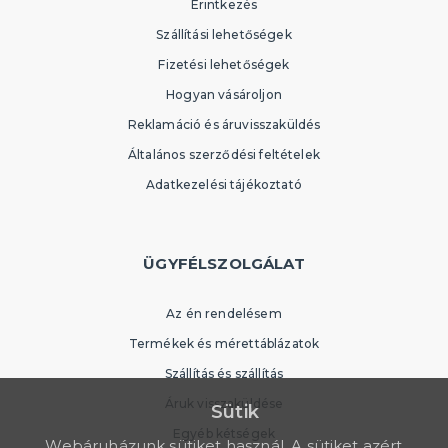
Érintkezés
Szállítási lehetőségek
Fizetési lehetőségek
Hogyan vásároljon
Reklamáció és áruvisszaküldés
Általános szerződési feltételek
Adatkezelési tájékoztató
ÜGYFÉLSZOLGÁLAT
Az én rendelésem
Termékek és mérettáblázatok
Szállítás és szállítás
Áruk visszaküldése
Sütik
Egyéb kétségek
Webáruházunk sütiket használ. A sütiket azért