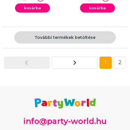
kosárba
kosárba
További termékek betöltése
1
2
info@party-world.hu