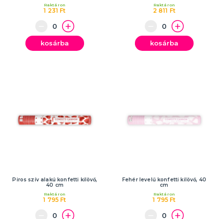
Raktáron
Raktáron
1 231 Ft
2 811 Ft
kosárba
kosárba
Piros szív alakú konfetti kilövő,
Fehér levelű konfetti kilövő, 40
40 cm
cm
Raktáron
Raktáron
1 795 Ft
1 795 Ft