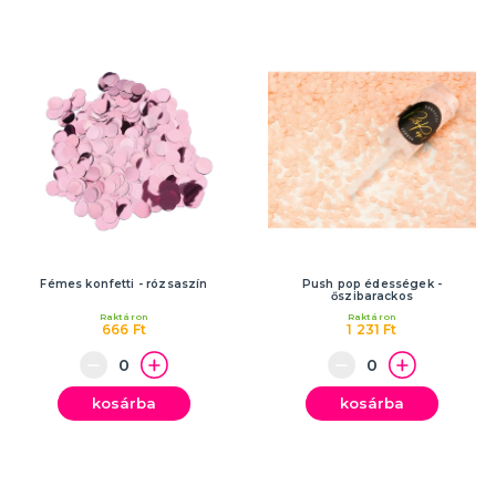
Fémes konfetti - rózsaszín
Push pop édességek -
őszibarackos
Raktáron
Raktáron
666 Ft
1 231 Ft
kosárba
kosárba