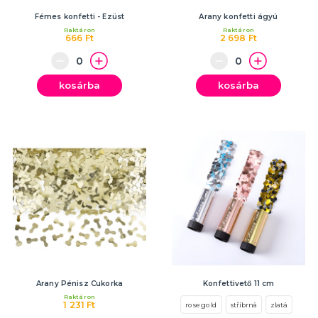
Fémes konfetti - Ezüst
Arany konfetti ágyú
Raktáron
Raktáron
666 Ft
2 698 Ft
kosárba
kosárba
Arany Pénisz Cukorka
Konfettivető 11 cm
Raktáron
1 231 Ft
rosegold
stříbrná
zlatá