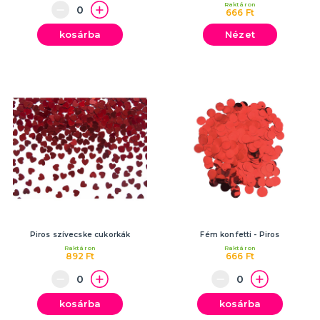
Raktáron
666 Ft
kosárba
Nézet
Piros szívecske cukorkák
Fém konfetti - Piros
Raktáron
Raktáron
892 Ft
666 Ft
kosárba
kosárba