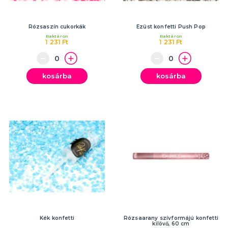
Rózsaszín cukorkák
Ezüst konfetti Push Pop
Raktáron
Raktáron
1 231 Ft
1 231 Ft
kosárba
kosárba
Kék konfetti
Rózsaarany szívformájú konfetti
kilövő, 60 cm