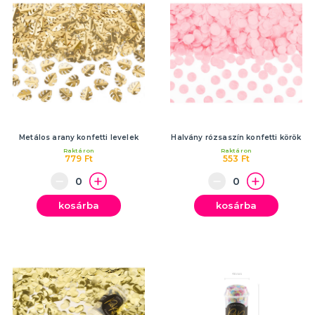
Metálos arany konfetti levelek
Halvány rózsaszín konfetti körök
Raktáron
Raktáron
779 Ft
553 Ft
kosárba
kosárba