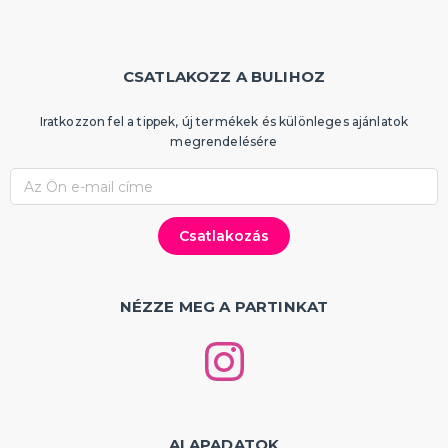
Partik és ünnepségek típusonként
Gyermekparti
Tematikus bulik
Bálszezon 2025
Proms
Babazuhany, baba születése
Születésnapi parti
Születésnapi évfordulók
Házassági évforduló
Tematikus gyerekbulik
Tematikus bulik felnőtteknek
Partik és ünnepségek szín szerint
TÖBB KATEGÓRIA
CSATLAKOZZ A BULIHOZ
Iratkozzon fel a tippek, új termékek és különleges ajánlatok
megrendelésére
NÉZZE MEG A PARTINKAT
ALAPADATOK