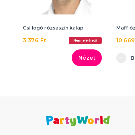
Csillogó rózsaszín kalap
Maffióz
3 376 Ft
10 669
Nem elérhető
Nézet