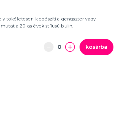
több kategória
Felfújható
Varázstrükkök
Vicces feliratok és WC-ülőkék
ly tökéletesen kiegészíti a gengszter vagy
utat a 20-as évek stílusú bulin.
kosárba