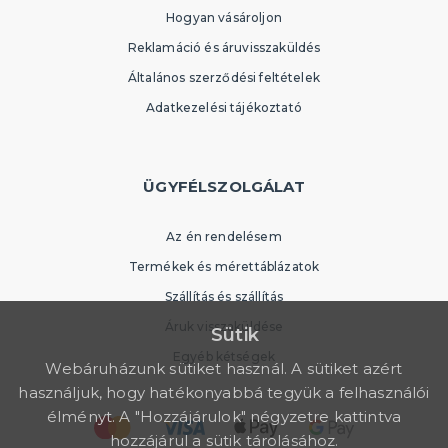
Hogyan vásároljon
Reklamáció és áruvisszaküldés
Általános szerződési feltételek
Adatkezelési tájékoztató
ÜGYFÉLSZOLGÁLAT
Az én rendelésem
Termékek és mérettáblázatok
Szállítás és szállítás
Áruk visszaküldése
Sütik
Egyéb kétségek
Webáruházunk sütiket használ. A sütiket azért
használjuk, hogy hatékonyabbá tegyük a felhasználói
élményt. A "Hozzájárulok" négyzetre kattintva
hozzájárul a sütik tárolásához.