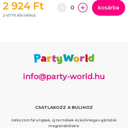
Partik és ünnepségek típusonként
2 924 Ft
Gyermekparti
kosárba
Tematikus bulik
2 417 Ft Áfa nélkül
Bálszezon 2025
Proms
Babazuhany, baba születése
Születésnapi parti
Születésnapi évfordulók
Házassági évforduló
Tematikus gyerekbulik
Tematikus bulik felnőtteknek
Partik és ünnepségek szín szerint
TÖBB KATEGÓRIA
info@party-world.hu
CSATLAKOZZ A BULIHOZ
Iratkozzon fel a tippek, új termékek és különleges ajánlatok
megrendelésére