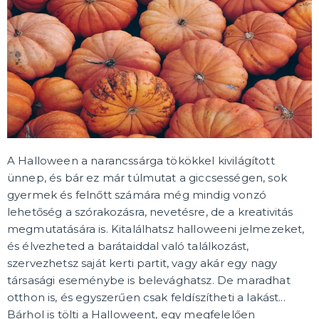
LÉGGÖMBÖK ÉS HÉLIUM
Léggömbök
Hélium léggömbökhöz
Léggömb kiegészítők
DEKORÁCIÓ, DÍSZÍTÉS ÉS ÉTKEZÉS
Dekoráció és belsőépítészet
Terítés és díszítés
ECO termékek
Fából készült termékek
Egyéb dekorációk
TÖBB KATEGÓRIA
A Halloween a narancssárga tökökkel kivilágított
ünnep, és bár ez már túlmutat a giccsességen, sok
PARTY KIEGÉSZÍTŐK
gyermek és felnőtt számára még mindig vonzó
Konfetti és szalagok
lehetőség a szórakozásra, nevetésre, de a kreativitás
Gyertyák és tortadíszek
megmutatására is. Kitalálhatsz halloweeni jelmezeket,
Spriccs
és élvezheted a barátaiddal való találkozást,
Parti sapkák és fejpántok
serpák
Meghívók
Buborékfújók
Fényrudak
Vasalható transzferek
Fotósarok - kellékek
TÖBB KATEGÓRIA
szervezhetsz saját kerti partit, vagy akár egy nagy
társasági eseménybe is belevághatsz. De maradhat
ESKÜVŐ ÉS LEÁNYBÚCSÚ
otthon is, és egyszerűen csak feldíszítheti a lakást...
Esküvő
Bárhol is tölti a Halloweent, egy megfelelően