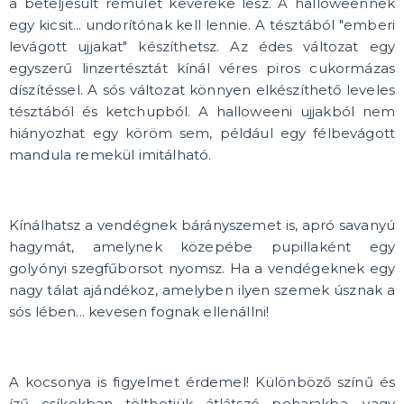
a beteljesült rémület keveréke lesz. A halloweennek
egy kicsit... undorítónak kell lennie. A tésztából "emberi
levágott ujjakat" készíthetsz. Az édes változat egy
egyszerű linzertésztát kínál véres piros cukormázas
díszítéssel. A sós változat könnyen elkészíthető leveles
tésztából és ketchupból. A halloweeni ujjakból nem
hiányozhat egy köröm sem, például egy félbevágott
mandula remekül imitálható.
Kínálhatsz a vendégnek bárányszemet is, apró savanyú
hagymát, amelynek közepébe pupillaként egy
golyónyi szegfűborsot nyomsz. Ha a vendégeknek egy
nagy tálat ajándékoz, amelyben ilyen szemek úsznak a
sós lében... kevesen fognak ellenállni!
A kocsonya is figyelmet érdemel! Különböző színű és
ízű csíkokban tölthetjük átlátszó poharakba, vagy