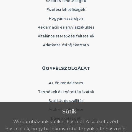
Szállítási lehetőségek
Fizetési lehetőségek
Hogyan vásároljon
Reklamáció és áruvisszaküldés
Általános szerződési feltételek
Adatkezelési tájékoztató
ÜGYFÉLSZOLGÁLAT
Az én rendelésem
Termékek és mérettáblázatok
Szállítás és szállítás
Áruk visszaküldése
Sütik
Egyéb kétségek
Webáruházunk sütiket használ. A sütiket azért
használjuk, hogy hatékonyabbá tegyük a felhasználói