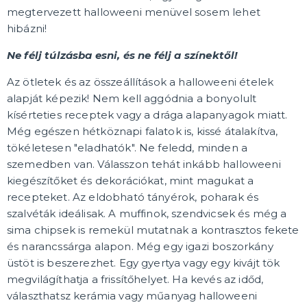
Legénybúcsú
megtervezett halloweeni menüvel sosem lehet
hibázni!
AJÁNDÉKOK, CSOMAGOLÁS
Ne félj túlzásba esni, és ne félj a színektől!
Ajándékcsomagolás
Üdvözlőlap
Az ötletek és az összeállítások a halloweeni ételek
alapját képezik! Nem kell aggódnia a bonyolult
MIT TALÁLHAT MÉG NÁLUNK?
kísérteties receptek vagy a drága alapanyagok miatt.
Vasalható transzferek
Még egészen hétköznapi falatok is, kissé átalakítva,
Viccelemek
tökéletesen "eladhatók". Ne feledd, minden a
Társasjátékok
szemedben van. Válasszon tehát inkább halloweeni
Felfújható
Varázstrükkök
Vicces feliratok és WC-ülőkék
TÖBB KATEGÓRIA
kiegészítőket és dekorációkat, mint magukat a
recepteket. Az eldobható tányérok, poharak és
🎭 EGÉSZ ÉVBEN ÜNNEPELÜNK
szalvéták ideálisak. A muffinok, szendvicsek és még a
Szent Valentin nap 14.2.
sima chipsek is remekül mutatnak a kontrasztos fekete
Mardi Gras és karneválok
Szent Patrik napja 17.3.
és narancssárga alapon. Még egy igazi boszorkány
Húsvét
Oktoberfest
Halloween
Szent Miklós napja
Karácsonyi
Szilveszter
TÖBB KATEGÓRIA
üstöt is beszerezhet. Egy gyertya vagy egy kivájt tök
megvilágíthatja a frissítőhelyet. Ha kevés az időd,
🎈 PARTIK ÉS ÜNNEPSÉGEK AZ ÖNÖK SZERINT!
választhatsz kerámia vagy műanyag halloweeni