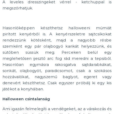
A leveles dresszingeket vérrel - ketchuppal is
megszórhatjuk.
Hasonlóképpen készíthetsz halloweeni múmiát
pirított kenyérből is. A kenyérszeletre sajtcsíkokat
rendezzünk kötésként, majd a nagyobb résbe
szemként egy pár olajbogyó karikát helyezzünk, és
sütőben süssük meg. Perceken belül egy
meglehetősen ijesztő arc fog rád meredni a tepsiből.
Hasonlóan egymásra rakosgatva sajtdarabkákat,
sonkát, olajbogyót, paradicsomot, csak a szokásos
hozzávalókat, nagyszemű baglyot, egeret vagy
denevért készíthetsz. Csak egyszer próbálj ki egy kis
játékot a konyhában.
Halloween csintalanság
Ami igazán felmelegíti a vendégeket, az a várakozás és