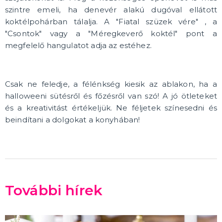
szintre emeli, ha denevér alakú dugóval ellátott
koktélpohárban tálalja. A "Fiatal szüzek vére" , a
"Csontok" vagy a "Méregkeverő koktél" pont a
megfelelő hangulatot adja az estéhez.
Csak ne feledje, a félénkség kiesik az ablakon, ha a
halloweeni sütésről és főzésről van szó! A jó ötleteket
és a kreativitást értékeljük. Ne féljetek színesedni és
beindítani a dolgokat a konyhában!
További hírek