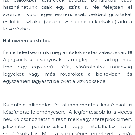
használhatunk csak egy színt is. Ne felejtsen el
azonban különleges esszenciákat, például gilisztákat
és földigilisztákat (vásárolt zselatinos cukorkákat) adni a
keverékhez.
Halloween koktélok
És ne feledkezzünk meg az italok széles választékáról!!!
A jégkockák látványosak és meglepetést tartogatnak.
Íme egy egyszerű tréfa, vásárolhatsz műanyag
legyeket vagy más rovarokat a boltokban, és
egyszerűen fagyaszd be őket a vízkockákba.
Különféle alkoholos és alkoholmentes koktélokat is
készíthetsz leleményesen. A legfontosabb itt a vicces
név, kölcsönözhetsz híres filmek vagy szereplők címeit,
játszhatsz parafrázisokkal vagy kitalálhatsz saját
szójátékokat is. Még a közönséges eperlevet is más