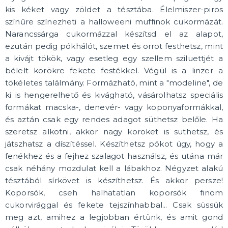
kis kéket vagy zöldet a tésztába. Élelmiszer-piros
színűre színezheti a halloweeni muffinok cukormázát.
Narancssárga cukormázzal készítsd el az alapot,
ezután pedig pókhálót, szemet és orrot festhetsz, mint
a kivájt tökök, vagy esetleg egy szellem sziluettjét a
bélelt körökre fekete festékkel. Végül is a linzer a
tökéletes találmány. Formázható, mint a "modeline", de
ki is hengerelhető és kivágható, vásárolhatsz speciális
formákat macska-, denevér- vagy koponyaformákkal,
és aztán csak egy rendes adagot süthetsz belőle. Ha
szeretsz alkotni, akkor nagy köröket is süthetsz, és
játszhatsz a díszítéssel. Készíthetsz pókot úgy, hogy a
fenékhez és a fejhez szalagot használsz, és utána már
csak néhány mozdulat kell a lábakhoz. Négyzet alakú
tésztából sírkövet is készíthetsz. És akkor persze!
Koporsók, cseh halhatatlan koporsók finom
cukorvirággal és fekete tejszínhabbal... Csak süssük
meg azt, amihez a legjobban értünk, és amit gond