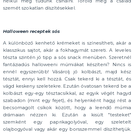
nélkül meg tudunk csinálni. Töröld meg a család
szemét szokatlan díszítésekkel.
Halloween receptek sós
A különböző kenhető krémeket is színesítheti, akár a
klasszikus sajtot, akár a fokhagymát szereti. A leveles
tészta szintén jó tipp a sós snack menüben. Szeretnél
fantáziadús halloweeni múmiákat készíteni? Nincs is
ennél egyszerűbb! Vásárolj jó kolbászt, majd kész
tésztát, ennyi kell hozzá. Csak tekerd ki a tésztát, és
vágd keskeny szeletekre. Ezután óvatosan tekerd be a
kolbászt egy-egy tésztacsíkkal, az egyik végét hagyd
szabadon (mint egy fejet), és helyenként hagyj rést a
becsomagolt csíkok között, hogy a leendő múmia
drámaian nézzen ki. Ezután a kisült "testeket"
szemként egy paprikagolyóval, egy szeletelt
olajbogyóval vagy akár egy borsszemmel díszíthetjük.