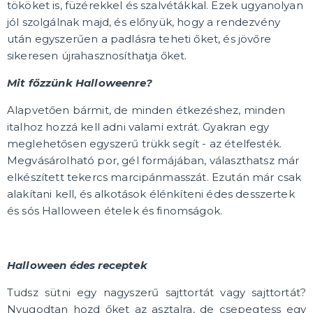
Partik és ünnepségek típusonként
tököket is, füzérekkel és szalvétákkal. Ezek ugyanolyan
Gyermekparti
jól szolgálnak majd, és előnyük, hogy a rendezvény
Tematikus bulik
után egyszerűen a padlásra teheti őket, és jövőre
Bálszezon 2025
Proms
Babazuhany, baba születése
Születésnapi parti
Születésnapi évfordulók
Házassági évforduló
Tematikus gyerekbulik
Tematikus bulik felnőtteknek
Partik és ünnepségek szín szerint
TÖBB KATEGÓRIA
sikeresen újrahasznosíthatja őket.
Mit főzzünk Halloweenre?
Alapvetően bármit, de minden étkezéshez, minden
italhoz hozzá kell adni valami extrát. Gyakran egy
meglehetősen egyszerű trükk segít - az ételfesték.
Megvásárolható por, gél formájában, választhatsz már
elkészített tekercs marcipánmasszát. Ezután már csak
alakítani kell, és alkotások élénkíteni édes desszertek
és sós Halloween ételek és finomságok.
Halloween édes receptek
Tudsz sütni egy nagyszerű sajttortát vagy sajttortát?
Nyugodtan hozd őket az asztalra, de csepegtess egy