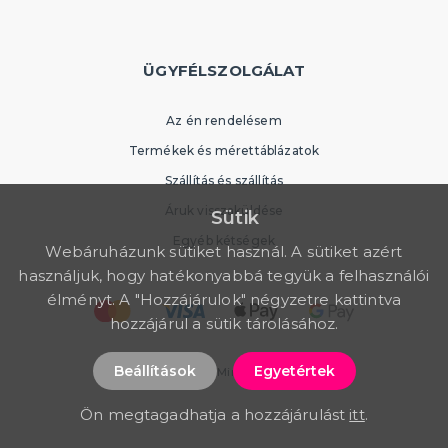
ÜGYFÉLSZOLGÁLAT
Az én rendelésem
Termékek és mérettáblázatok
Szállítás és szállítás
Áruk visszaküldése
Sütik
Egyéb kétségek
Webáruházunk sütiket használ. A sütiket azért
használjuk, hogy hatékonyabbá tegyük a felhasználói
élményt. A "Hozzájárulok" négyzetre kattintva
hozzájárul a sütik tárolásához.
Beállítások
Egyetértek
© 2026 PartyWorld. Minden jog fenntartva
Ön megtagadhatja a hozzájárulást
itt
.