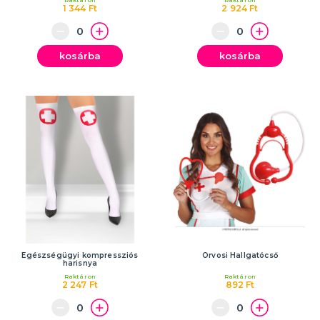
Raktáron
Raktáron
1 344 Ft
2 924 Ft
kosárba
kosárba
Egészségügyi kompressziós
Orvosi Hallgatócső
harisnya
Raktáron
Raktáron
2 247 Ft
892 Ft