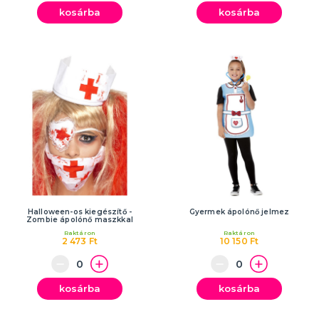
kosárba
kosárba
Halloween-os kiegészítő -
Gyermek ápolónő jelmez
Zombie ápolónő maszkkal
Raktáron
Raktáron
2 473 Ft
10 150 Ft
kosárba
kosárba