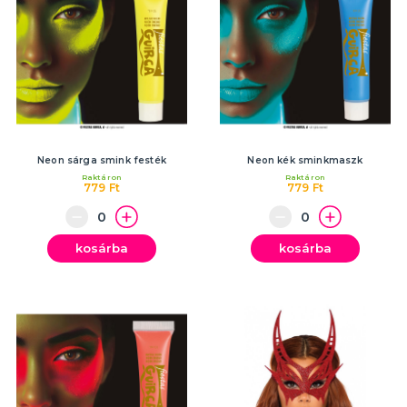
Neon sárga smink festék
Neon kék sminkmaszk
Raktáron
Raktáron
779 Ft
779 Ft
kosárba
kosárba