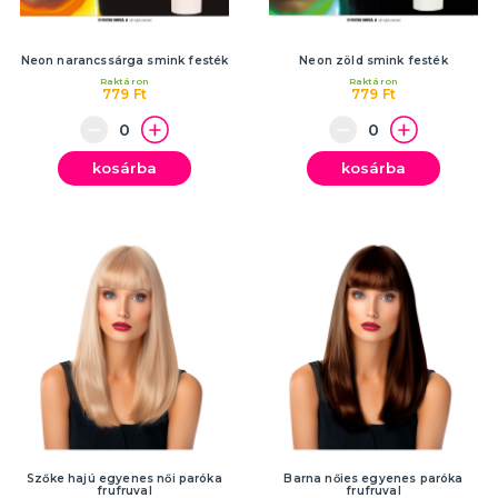
Neon narancssárga smink festék
Neon zöld smink festék
Raktáron
Raktáron
779 Ft
779 Ft
kosárba
kosárba
Szőke hajú egyenes női paróka
Barna nőies egyenes paróka
frufruval
frufruval