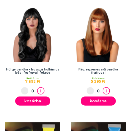
Hölgy paróka - hosszú hullámos
Réz egyenes női paróka
bébi frufruval, fekete
frufruval
Raktáron
Raktáron
7 892 Ft
5 295 Ft
kosárba
kosárba