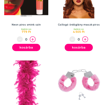
Neon piros smink szín
Csillogó ördöglány maszk piros
Raktáron
Raktáron
779 Ft
4 505 Ft
kosárba
kosárba