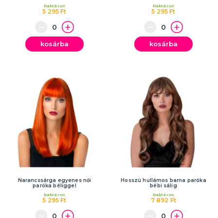
Raktáron
Raktáron
5 295 Ft
5 295 Ft
kosárba
kosárba
Narancssárga egyenes női
Hosszú hullámos barna paróka
paróka béliggel
bébi sálig
Raktáron
Raktáron
5 295 Ft
7 892 Ft