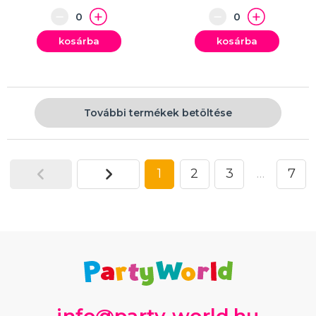
kosárba
kosárba
További termékek betöltése
1
2
3
…
7