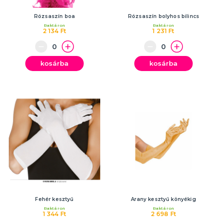
Rózsaszín boa
Rózsaszín bolyhos bilincs
Raktáron
Raktáron
2 134 Ft
1 231 Ft
kosárba
kosárba
Fehér kesztyű
Arany kesztyű könyékig
Raktáron
Raktáron
1 344 Ft
2 698 Ft