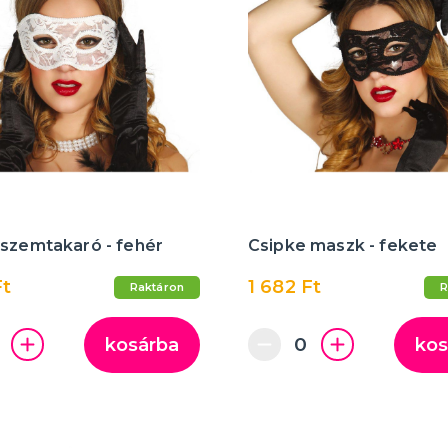
 szemtakaró - fehér
Csipke maszk - fekete
Ft
1 682 Ft
Raktáron
R
kosárba
kos