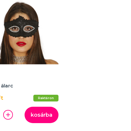
 álarc
Ft
Raktáron
kosárba