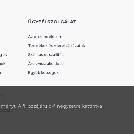
ÜGYFÉLSZOLGÁLAT
Az én rendelésem
Termékek és mérettáblázatok
égek
Szállítás és szállítás
gek
Áruk visszaküldése
n
Egyéb kétségek
ési
lményt. A "Hozzájárulok" négyzetre kattintva
koztató