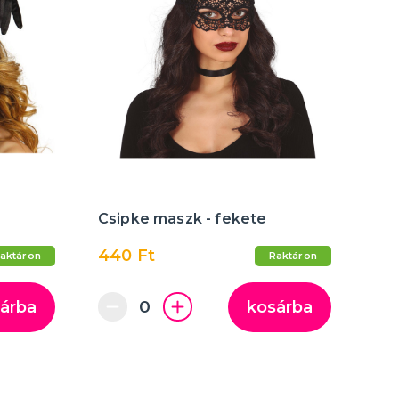
Csipke maszk - fekete
440 Ft
aktáron
Raktáron
árba
kosárba