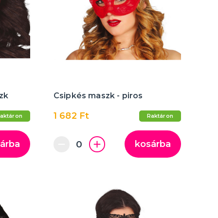
zk
Csipkés maszk - piros
1 682 Ft
aktáron
Raktáron
árba
kosárba