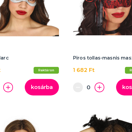
larc
Piros tollas-masnis mas
t
1 682 Ft
Raktáron
R
kosárba
kos