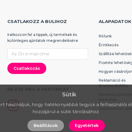
CSATLAKOZZ A BULIHOZ
ALAPADATOK
Iratkozzon fel a tippek, új termékek és
Rólunk
különleges ajánlatok megrendelésére
Érintkezés
Szállítási lehetős
Fizetési lehetősé
Hogyan vásároljo
Reklamáció és
áruvisszaküldés
NÉZZE MEG A PARTINKAT
Sütik
Általános szerződ
feltételek
rt használjuk, hogy hatékonyabbá tegyük a felhasználói é
Adatkezelési tájé
hozzájárul a sütik tárolásához.
Beállítások
Egyetértek