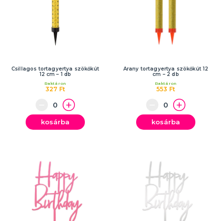
Csillagos tortagyertya szökőkút
Arany tortagyertya szökőkút 12
12 cm – 1 db
cm – 2 db
Raktáron
Raktáron
327 Ft
553 Ft
kosárba
kosárba