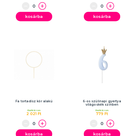
kosárba
kosárba
Fa tortadísz kör alakú
6-os szülinapi gyertya
világoskék színben
Raktáron
Raktáron
2 021 Ft
779 Ft
kosárba
kosárba