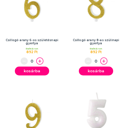
Csillogó arany 6-os születésnapi
Csillogó arany 8-as szülinapi
gyertya
gyertya
Raktáron
Raktáron
892 Ft
892 Ft
kosárba
kosárba