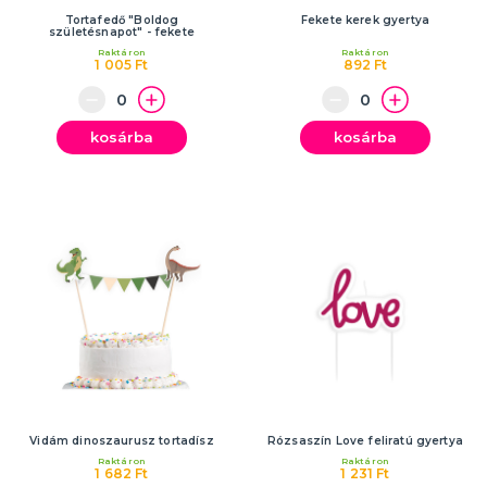
Tortafedő "Boldog
Fekete kerek gyertya
születésnapot" - fekete
Raktáron
Raktáron
1 005 Ft
892 Ft
kosárba
kosárba
Vidám dinoszaurusz tortadísz
Rózsaszín Love feliratú gyertya
Raktáron
Raktáron
1 682 Ft
1 231 Ft