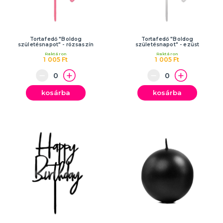
Tortafedő "Boldog
Tortafedő "Boldog
születésnapot" - rózsaszín
születésnapot" - ezüst
Raktáron
Raktáron
1 005 Ft
1 005 Ft
kosárba
kosárba