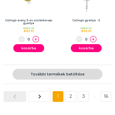
Csillogó arany 9-es születésnapi
Csillogó gyertya - 5
gyertya
Raktáron
Raktáron
892 Ft
892 Ft
kosárba
kosárba
További termékek betöltése
1
2
3
…
16