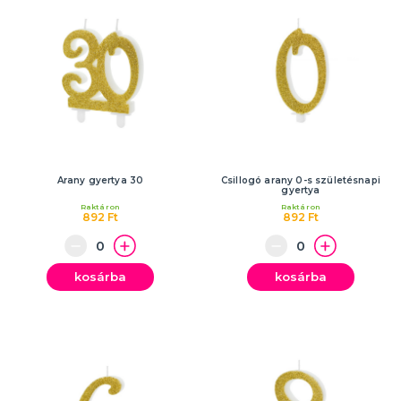
Arany gyertya 30
Csillogó arany 0-s születésnapi
gyertya
Raktáron
Raktáron
892 Ft
892 Ft
kosárba
kosárba