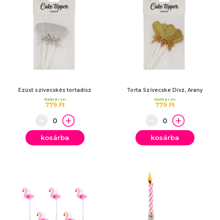
Ezüst szívecskés tortadísz
Torta Szívecske Dísz, Arany
Raktáron
Raktáron
779 Ft
779 Ft
kosárba
kosárba