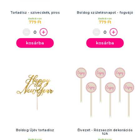
Tortadísz - szívecskék, piros
Boldog születésnapot - fogvájó
Raktáron
Raktáron
779 Ft
779 Ft
kosárba
kosárba
Boldog Újév tortadísz
Élvezet - Rózsaszín dekorációs
tűk
Raktáron
Raktáron