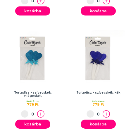
kosárba
kosárba
Tortadísz - szívecskék,
Tortadísz - szívecskék, kék
világoskék
Raktáron
Raktáron
779 Ft
779 Ft
kosárba
kosárba