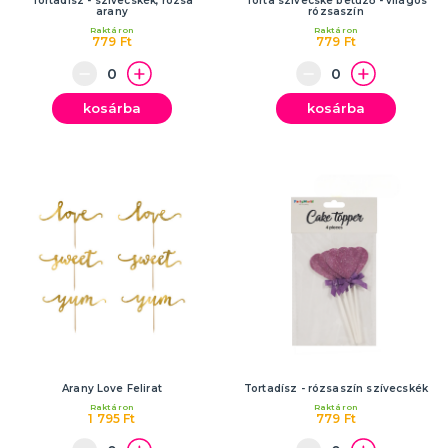
Tortadísz - szívecskék, rózsa
Torta szívecske betűző - világos
arany
rózsaszín
Raktáron
Raktáron
779 Ft
779 Ft
kosárba
kosárba
Arany Love Felirat
Tortadísz - rózsaszín szívecskék
Raktáron
Raktáron
1 795 Ft
779 Ft