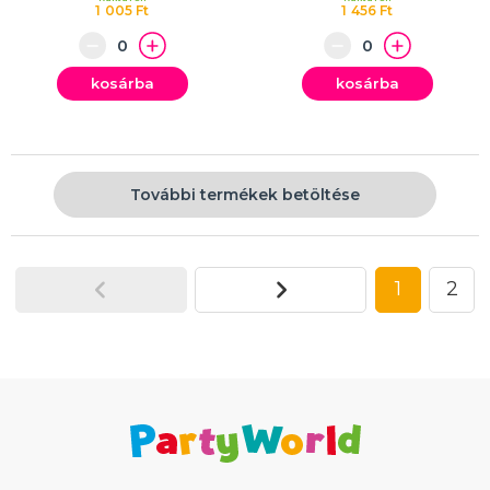
1 005 Ft
1 456 Ft
kosárba
kosárba
További termékek betöltése
1
2