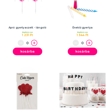
Apró gyertyaszett - lángoló
Éneklő gyertya
Raktáron
Raktáron
1 231 Ft
1 344 Ft
kosárba
kosárba