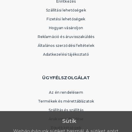
Érintkezés
Szállítási lehetőségek
Fizetési lehetőségek
Hogyan vásároljon
Reklamáció és áruvisszaküldés
Általános szerződési feltételek
Adatkezelési tájékoztató
ÜGYFÉLSZOLGÁLAT
Az én rendelésem
Termékek és mérettáblázatok
Szállítás és szállítás
Áruk visszaküldése
Sütik
Egyéb kétségek
Webáruházunk sütiket használ. A sütiket azért