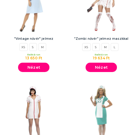
"Vintage nővér" jelmez
"Zombi nővér" jelmez maszkkal
XS
S
M
XS
S
M
L
Raktáron
Raktáron
13 650 Ft
19 634 Ft
Nézet
Nézet