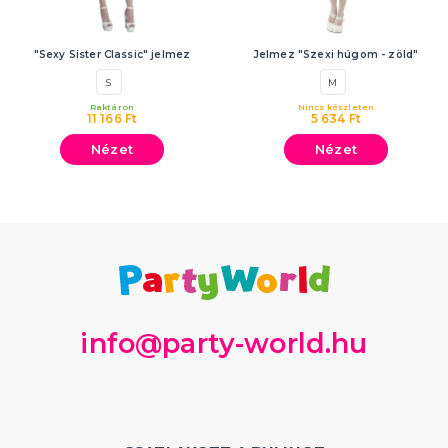
"Sexy Sister Classic" jelmez
Jelmez "Szexi húgom - zöld"
S
M
Raktáron
Nincs készleten
11 166 Ft
5 634 Ft
Nézet
Nézet
info@party-world.hu