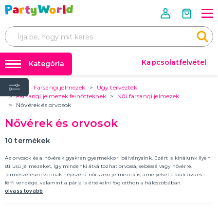
Kapcsolatfelvétel
Kategória
Home
Farsangi jelmezek
Úgy tervezték
Mérettáblázatok 📏📐
FARSANGI JELMEZEK
Farsangi jelmezek felnőtteknek
Női farsangi jelmezek
Úgy tervezték
Nővérek és orvosok
Farsangi jelmezek
Jelmezek rendezvényenként
Nővérek és orvosok
Farsangi kiegészítők
Jelmezek téma szerint
Film- és mesefigurák, szuperhősök jelmezei
Az évtized jelmezei
Állatjelmezek és állati kabalák
Ijesztő jelmezek
Jelmezek szakma szerint
Erotikus fehérneműk és jelmezek
TÖBB KATEGÓRIA
Parókák
10
termékek
Léggömbök és hélium
Az orvosok és a nővérek gyakran gyermekkori bálványaink. Ezért is kínálunk ilyen
FARSANGI KIEGÉSZÍTŐK
stílusú jelmezeket, így mindenki átváltozhat orvossá, sebéssé vagy nővérré.
Party kiegészítők
Kiegészítők rendezvényenként
Természetesen vannak népszerű női szexi jelmezek is, amelyeket a buli összes
Kiegészítők téma szerint
férfi vendége, valamint a párja is értékelni fog otthon a hálószobában.
🎭 Egész évben ünnepelünk
Parókák
olvass tovább
Kontaktlencsék és szempillák
Smink
Arcmaszkok és bőrradírok
Harisnya és harisnya
Koronák és fejpántok
Kalapok
Szárnyak
Party szemüveg
Boa
Kesztyű
Csokornyakkendő, nyakkendő, harisnyatartó
Bilincs
Pálcák és jogarok
Gumiabroncsok
Ékszerek
Sálak
Jelmezkiegészítő készletek
Szoknyák
Orr, bajusz és szakáll
Fegyverek, páncélok és sisakok
Erotikus kiegészítők
Egyéb farsangi kiegészítők
TÖBB KATEGÓRIA